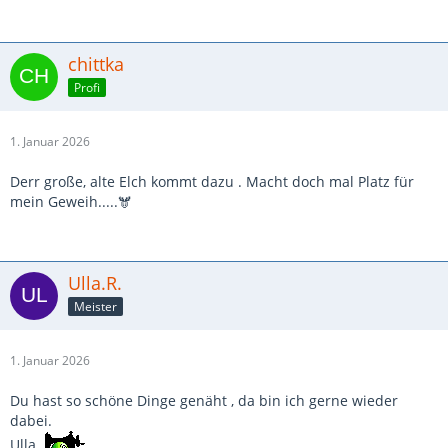
chittka
Profi
1. Januar 2026
Derr große, alte Elch kommt dazu . Macht doch mal Platz für
mein Geweih.....🫎
Ulla.R.
Meister
1. Januar 2026
Du hast so schöne Dinge genäht , da bin ich gerne wieder
dabei.
Ulla