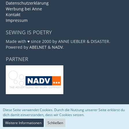
Datenschutzerklärung
Werbung bei Anne
Kontakt
Impressum
SEWING IS POETRY
Made with ♥ since 2000 by ANNE LIEBLER & DISASTER.
Powered by
ABELNET
&
NADV
.
PARTNER
Diese Seite verwendet Cookies. Durch die Nutzung unserer Seite erklärst du
Community-Software:
WoltLab Suite™
dich damit einverstanden, dass wir Cookies setzen.
Weitere Informationen
Schließen