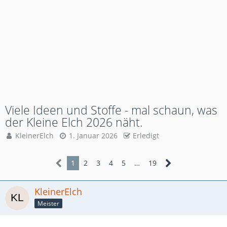
Viele Ideen und Stoffe - mal schaun, was
der Kleine Elch 2026 näht.
KleinerElch
1. Januar 2026
Erledigt
1
2
3
4
5
…
19
KleinerElch
Meister