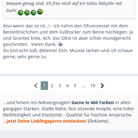
bequem genug sind. Ich freu mich auf ein tolles Nähjahr mit
Euch!
Also wenn das so ist…! - Ich nehm den Ohrensessel mit dem
Beistelltischchen und dem Fußhocker zum Beine hochlegen. Ja
und Grüntee bitte. Ach, das Obst ist aber schön mundgerecht
geschnitten . Vielen Dank. 😂
Du bist echt süß, @kleiner Elch. Musste lachen und ich schaue
gerne, sehr gerne zu.
1
2
3
4
5
…
19
...und hinein ins Nähvergnügen!
Garne in 460 Farben
in allen
gängigen Stärken. Glatte Nähe, fest sitzende Knöpfe, eine hohe
Reißfestigkeit und Elastizität - Qualität für höchste Ansprüche.
...jetzt Deine Lieblingsgarne entdecken!
[Reklame]