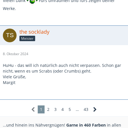
Vielen Dank
Fürs umräumen und fürs zeigen deiner
Werke.
the socklady
Meister
8. Oktober 2024
HuHu - das will ich natürlich auch nicht verpassen. Schon gar
nicht, wenn es um Scrabs (oder Crumbs) geht.
Viele Grüße,
Margit
1
2
3
4
5
…
43
...und hinein ins Nähvergnügen!
Garne in 460 Farben
in allen