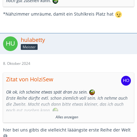
noch gut zusehen kann.
*Nähzimmer umräume, damit ein Stuhlkreis Platz hat
hulabetty
Meister
8. Oktober 2024
Zitat von HolziSew
Ok ok, ich scheine etwas spät dran zu sein.
Erste Reihe dürfte evtl. schon ziemlich voll sein. Ich nehme auch
die Zweite. Macht euch dann bitte etwas kleiner, das ich auch
noch gut zusehen kann.
Alles anzeigen
Eichelberg
Der wird wunderschön
hier bei uns gibts die vielleicht lääängste erste Reihe der Welt
und auch die Handschuhe, ein tolles Muster.
😅