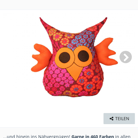
TEILEN
...und hinein ins Nähvergnügen!
Garne in 460 Farben
in allen