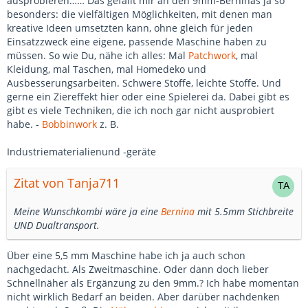
ausprobieren…… Das gefällt mir an den 9mm-Berninas ja so
besonders: die vielfältigen Möglichkeiten, mit denen man
kreative Ideen umsetzten kann, ohne gleich für jeden
Einsatzzweck eine eigene, passende Maschine haben zu
müssen. So wie Du, nähe ich alles: Mal
Patchwork
, mal
Kleidung, mal Taschen, mal Homedeko und
Ausbesserungsarbeiten. Schwere Stoffe, leichte Stoffe. Und
gerne ein Ziereffekt hier oder eine Spielerei da. Dabei gibt es
gibt es viele Techniken, die ich noch gar nicht ausprobiert
habe. -
Bobbinwork
z. B.
Industriematerialien
und -geräte
Zitat von Tanja711
Meine Wunschkombi wäre ja eine
Bernina
mit 5.5mm Stichbreite
UND Dualtransport.
Über eine 5,5 mm Maschine habe ich ja auch schon
nachgedacht. Als Zweitmaschine. Oder dann doch lieber
Schnellnäher als Ergänzung zu den 9mm.? Ich habe momentan
nicht wirklich Bedarf an beiden. Aber darüber nachdenken