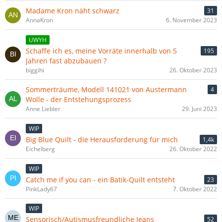
Madame Kron näht schwarz
31
AnnaKron
6. November 2023
UWYH
Schaffe ich es, meine Vorräte innerhalb von 5
195
Jahren fast abzubauen ?
biggihi
26. Oktober 2023
Sommerträume, Modell 141021 von Austermann
4
Wolle - der Entstehungsprozess
Anne Liebler
29. Juni 2023
WIP
Big Blue Quilt - die Herausforderung für mich
1,4k
Eichelberg
26. Oktober 2022
WIP
Catch me if you can - ein Batik-Quilt entsteht
23
PinkLady67
7. Oktober 2022
WIP
Sensorisch/Autismusfreundliche Jeans
52