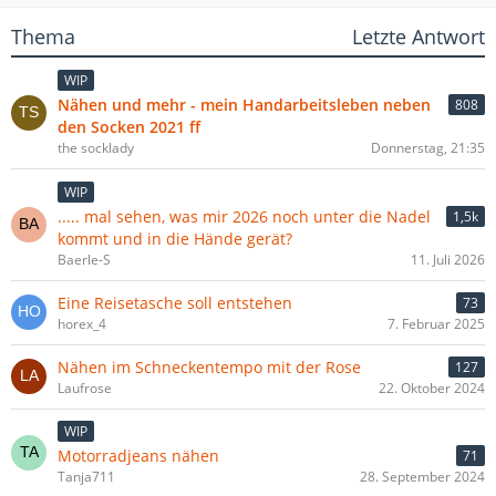
Thema
Letzte Antwort
WIP
Nähen und mehr - mein Handarbeitsleben neben
808
den Socken 2021 ff
the socklady
Donnerstag, 21:35
WIP
..... mal sehen, was mir 2026 noch unter die Nadel
1,5k
kommt und in die Hände gerät?
Baerle-S
11. Juli 2026
Eine Reisetasche soll entstehen
73
horex_4
7. Februar 2025
Nähen im Schneckentempo mit der Rose
127
Laufrose
22. Oktober 2024
WIP
Motorradjeans nähen
71
Tanja711
28. September 2024