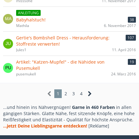
misssofie
11. November 2017
ANLEITUNG
Babyhalstuch!
38
Mathila
6. November 2017
Gertie's Bombshell Dress - Herausforderung:
107
Stoffreste verwerten!
Jules1
11. April 2016
Artikel: "Katzen-Mupfel" - die Nähidee von
19
Pusemukell
pusemukell
24. März 2016
1
2
3
4
...und hinein ins Nähvergnügen!
Garne in 460 Farben
in allen
gängigen Stärken. Glatte Nähe, fest sitzende Knöpfe, eine hohe
Reißfestigkeit und Elastizität - Qualität für höchste Ansprüche.
...jetzt Deine Lieblingsgarne entdecken!
[Reklame]