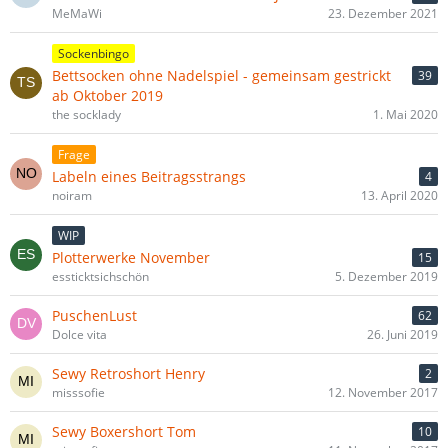
MeMaWi
23. Dezember 2021
Sockenbingo
Bettsocken ohne Nadelspiel - gemeinsam gestrickt
39
ab Oktober 2019
the socklady
1. Mai 2020
Frage
Labeln eines Beitragsstrangs
4
noiram
13. April 2020
WIP
Plotterwerke November
15
essticktsichschön
5. Dezember 2019
PuschenLust
62
Dolce vita
26. Juni 2019
Sewy Retroshort Henry
2
misssofie
12. November 2017
Sewy Boxershort Tom
10