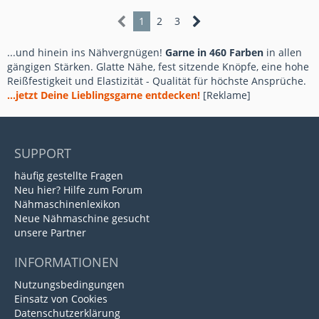
1
2
3
...und hinein ins Nähvergnügen!
Garne in 460 Farben
in allen
gängigen Stärken. Glatte Nähe, fest sitzende Knöpfe, eine hohe
Reißfestigkeit und Elastizität - Qualität für höchste Ansprüche.
...jetzt Deine Lieblingsgarne entdecken!
[Reklame]
SUPPORT
häufig gestellte Fragen
Neu hier? Hilfe zum Forum
Nähmaschinenlexikon
Neue Nähmaschine gesucht
unsere Partner
INFORMATIONEN
Nutzungsbedingungen
Einsatz von Cookies
Datenschutzerklärung