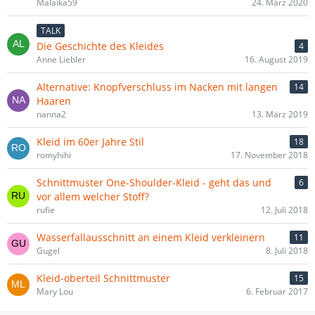
Malaika59
24. März 2020
TALK
Die Geschichte des Kleides
4
Anne Liebler
16. August 2019
Alternative: Knopfverschluss im Nacken mit langen
14
Haaren
nanna2
13. März 2019
Kleid im 60er Jahre Stil
18
romyhihi
17. November 2018
Schnittmuster One-Shoulder-Kleid - geht das und
6
vor allem welcher Stoff?
rufie
12. Juli 2018
Wasserfallausschnitt an einem Kleid verkleinern
11
Gugel
8. Juli 2018
Kleid-oberteil Schnittmuster
15
Mary Lou
6. Februar 2017