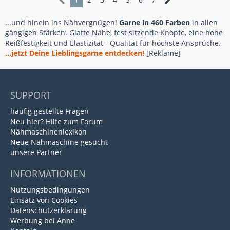
...und hinein ins Nähvergnügen!
Garne in 460 Farben
in allen
gängigen Stärken. Glatte Nähe, fest sitzende Knöpfe, eine hohe
Reißfestigkeit und Elastizität - Qualität für höchste Ansprüche.
...jetzt Deine Lieblingsgarne entdecken!
[Reklame]
SUPPORT
häufig gestellte Fragen
Neu hier? Hilfe zum Forum
Nähmaschinenlexikon
Neue Nähmaschine gesucht
unsere Partner
INFORMATIONEN
Nutzungsbedingungen
Einsatz von Cookies
Datenschutzerklärung
Werbung bei Anne