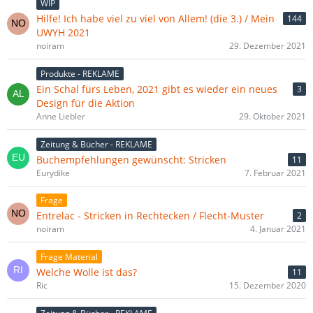
WIP
Hilfe! Ich habe viel zu viel von Allem! (die 3.) / Mein
144
UWYH 2021
noiram
29. Dezember 2021
Produkte - REKLAME
Ein Schal fürs Leben, 2021 gibt es wieder ein neues
3
Design für die Aktion
Anne Liebler
29. Oktober 2021
Zeitung & Bücher - REKLAME
Buchempfehlungen gewünscht: Stricken
11
Eurydike
7. Februar 2021
Frage
Entrelac - Stricken in Rechtecken / Flecht-Muster
2
noiram
4. Januar 2021
Frage Material
Welche Wolle ist das?
11
Ric
15. Dezember 2020