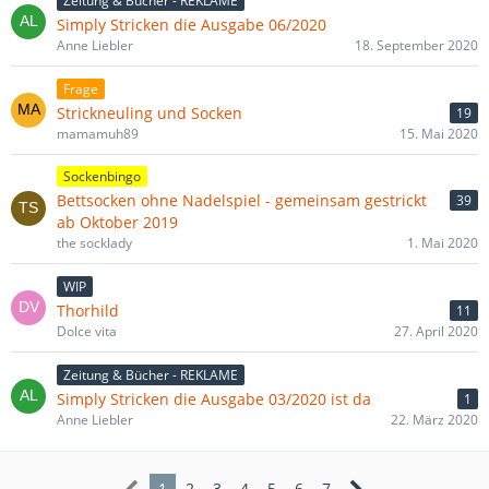
Zeitung & Bücher - REKLAME
Simply Stricken die Ausgabe 06/2020
Anne Liebler
18. September 2020
Frage
Strickneuling und Socken
19
mamamuh89
15. Mai 2020
Sockenbingo
Bettsocken ohne Nadelspiel - gemeinsam gestrickt
39
ab Oktober 2019
the socklady
1. Mai 2020
WIP
Thorhild
11
Dolce vita
27. April 2020
Zeitung & Bücher - REKLAME
Simply Stricken die Ausgabe 03/2020 ist da
1
Anne Liebler
22. März 2020
1
2
3
4
5
6
7