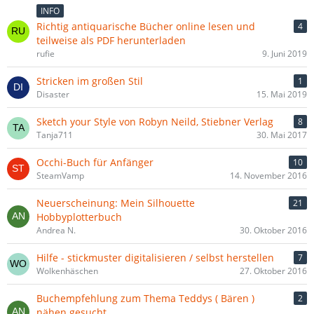
INFO
Richtig antiquarische Bücher online lesen und
4
teilweise als PDF herunterladen
rufie
9. Juni 2019
Stricken im großen Stil
1
Disaster
15. Mai 2019
Sketch your Style von Robyn Neild, Stiebner Verlag
8
Tanja711
30. Mai 2017
Occhi-Buch für Anfänger
10
SteamVamp
14. November 2016
Neuerscheinung: Mein Silhouette
21
Hobbyplotterbuch
Andrea N.
30. Oktober 2016
Hilfe - stickmuster digitalisieren / selbst herstellen
7
Wolkenhäschen
27. Oktober 2016
Buchempfehlung zum Thema Teddys ( Bären )
2
nähen gesucht