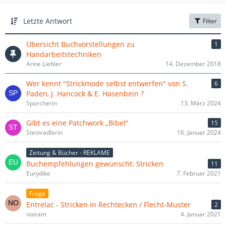
Letzte Antwort
Filter
Übersicht Buchvorstellungen zu
1
Handarbeitstechniken
Anne Liebler
14. Dezember 2018
Wer kennt "Strickmode selbst entwerfen" von S.
6
Paden, J. Hancock & E. Hasenbein ?
Sporcherin
13. März 2024
Gibt es eine Patchwork „Bibel“
15
Steinradlerin
16. Januar 2024
Zeitung & Bücher - REKLAME
Buchempfehlungen gewünscht: Stricken
11
Eurydike
7. Februar 2021
Frage
Entrelac - Stricken in Rechtecken / Flecht-Muster
2
noiram
4. Januar 2021