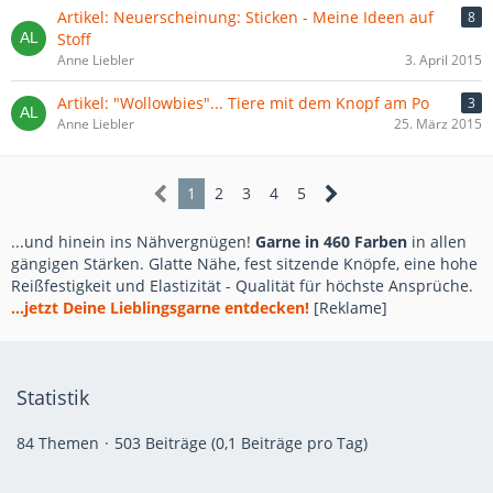
Artikel: Neuerscheinung: Sticken - Meine Ideen auf
8
Stoff
Anne Liebler
3. April 2015
Artikel: "Wollowbies"... Tiere mit dem Knopf am Po
3
Anne Liebler
25. März 2015
1
2
3
4
5
...und hinein ins Nähvergnügen!
Garne in 460 Farben
in allen
gängigen Stärken. Glatte Nähe, fest sitzende Knöpfe, eine hohe
Reißfestigkeit und Elastizität - Qualität für höchste Ansprüche.
...jetzt Deine Lieblingsgarne entdecken!
[Reklame]
Statistik
84 Themen
503 Beiträge (0,1 Beiträge pro Tag)