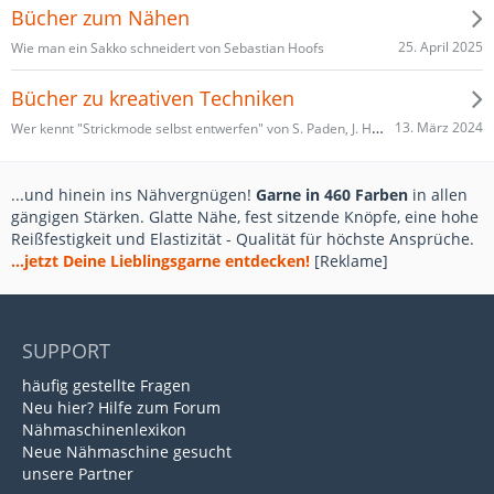
Bücher zum Nähen
25. April 2025
Wie man ein Sakko schneidert von Sebastian Hoofs
Bücher zu kreativen Techniken
Wer kennt "Strickmode selbst entwerfen" von S. Paden, J. Hancock & E. Hasenbein ?
13. März 2024
...und hinein ins Nähvergnügen!
Garne in 460 Farben
in allen
gängigen Stärken. Glatte Nähe, fest sitzende Knöpfe, eine hohe
Reißfestigkeit und Elastizität - Qualität für höchste Ansprüche.
...jetzt Deine Lieblingsgarne entdecken!
[Reklame]
SUPPORT
häufig gestellte Fragen
Neu hier? Hilfe zum Forum
Nähmaschinenlexikon
Neue Nähmaschine gesucht
unsere Partner