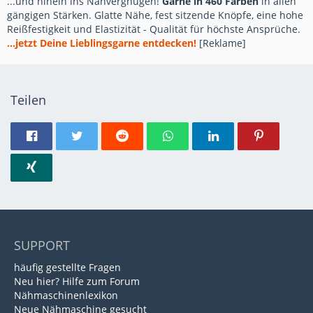
...und hinein ins Nähvergnügen!
Garne in 460 Farben
in allen
gängigen Stärken. Glatte Nähe, fest sitzende Knöpfe, eine hohe
Reißfestigkeit und Elastizität - Qualität für höchste Ansprüche.
...jetzt Deine Lieblingsgarne entdecken!
[Reklame]
Teilen
SUPPORT
häufig gestellte Fragen
Neu hier? Hilfe zum Forum
Nähmaschinenlexikon
Neue Nähmaschine gesucht