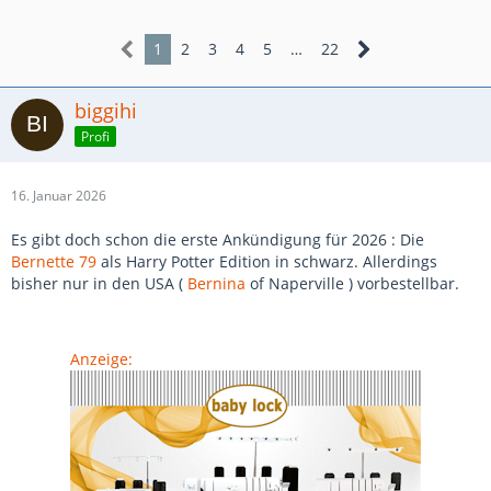
1
2
3
4
5
…
22
biggihi
Profi
16. Januar 2026
Es gibt doch schon die erste Ankündigung für 2026 : Die
Bernette 79
als Harry Potter Edition in schwarz. Allerdings
bisher nur in den USA (
Bernina
of Naperville ) vorbestellbar.
Anzeige: