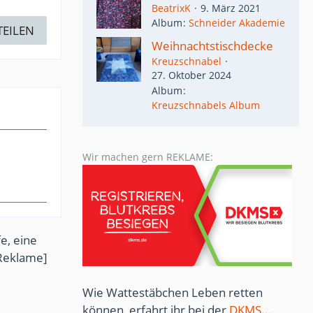
BeatrixK
9. März 2021
Album
Schneider Akademie
TEILEN
Weihnachtstischdecke
Kreuzschnabel
27. Oktober 2024
Album
Kreuzschnabels Album
Wir machen gern REKLAME:
e, eine
Reklame]
Wie Wattestäbchen Leben retten
können, erfahrt ihr bei der
DKMS
...