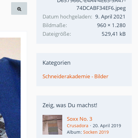
D657966C-E4A4-4E65-9A47-
74DCABF34EF6.jpeg
Datum hochgeladen
9. April 2021
Bildmaße
960 × 1.280
Dateigröße
529,41 kB
Kategorien
Schneiderakademie - Bilder
Zeig, was Du machst!
Soxx No. 3
Crusadora
20. April 2019
Album
Socken 2019