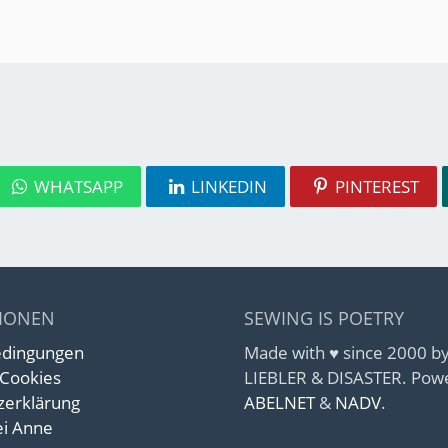
WHATSAPP
LINKEDIN
PINTEREST
IONEN
SEWING IS POETRY
edingungen
Made with ♥ since 2000 
 Cookies
LIEBLER & DISASTER. Pow
zerklärung
ABELNET
&
NADV
.
i Anne