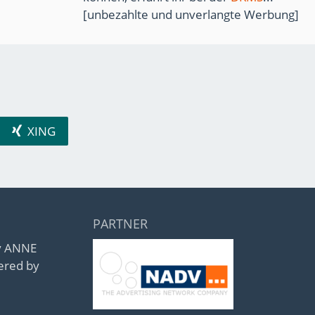
[unbezahlte und unverlangte Werbung]
XING
PARTNER
by ANNE
ered by