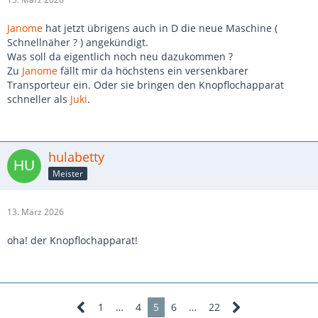
Janome
hat jetzt übrigens auch in D die neue Maschine (
Schnellnäher ? ) angekündigt.
Was soll da eigentlich noch neu dazukommen ?
Zu
Janome
fällt mir da höchstens ein versenkbarer
Transporteur ein. Oder sie bringen den Knopflochapparat
schneller als
Juki
.
hulabetty
Meister
13. März 2026
oha! der Knopflochapparat!
1
…
4
5
6
…
22