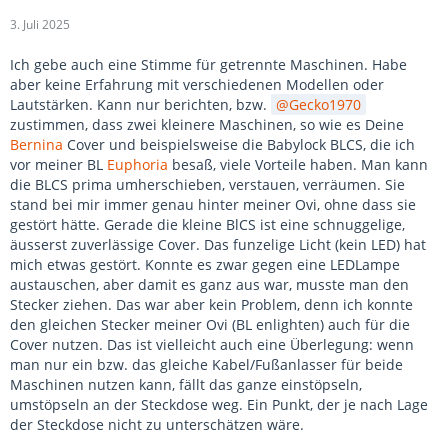
3. Juli 2025
Ich gebe auch eine Stimme für getrennte Maschinen. Habe
aber keine Erfahrung mit verschiedenen Modellen oder
Lautstärken. Kann nur berichten, bzw.
Gecko1970
zustimmen, dass zwei kleinere Maschinen, so wie es Deine
Bernina
Cover und beispielsweise die Babylock BLCS, die ich
vor meiner BL
Euphoria
besaß, viele Vorteile haben. Man kann
die BLCS prima umherschieben, verstauen, verräumen. Sie
stand bei mir immer genau hinter meiner Ovi, ohne dass sie
gestört hätte. Gerade die kleine BlCS ist eine schnuggelige,
äusserst zuverlässige Cover. Das funzelige Licht (kein LED) hat
mich etwas gestört. Konnte es zwar gegen eine LEDLampe
austauschen, aber damit es ganz aus war, musste man den
Stecker ziehen. Das war aber kein Problem, denn ich konnte
den gleichen Stecker meiner Ovi (BL enlighten) auch für die
Cover nutzen. Das ist vielleicht auch eine Überlegung: wenn
man nur ein bzw. das gleiche Kabel/Fußanlasser für beide
Maschinen nutzen kann, fällt das ganze einstöpseln,
umstöpseln an der Steckdose weg. Ein Punkt, der je nach Lage
der Steckdose nicht zu unterschätzen wäre.