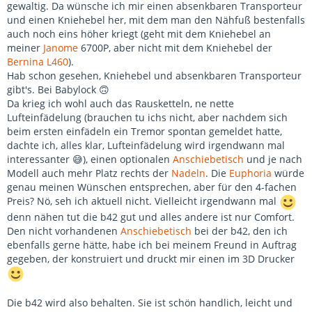
gewaltig. Da wünsche ich mir einen absenkbaren Transporteur
und einen Kniehebel her, mit dem man den Nähfuß bestenfalls
auch noch eins höher kriegt (geht mit dem Kniehebel an
meiner
Janome
6700P, aber nicht mit dem Kniehebel der
Bernina L460
).
Hab schon gesehen, Kniehebel und absenkbaren Transporteur
gibt's. Bei Babylock 🙃
Da krieg ich wohl auch das Rausketteln, ne nette
Lufteinfädelung (brauchen tu ichs nicht, aber nachdem sich
beim ersten einfädeln ein Tremor spontan gemeldet hatte,
dachte ich, alles klar, Lufteinfädelung wird irgendwann mal
interessanter 😅), einen optionalen
Anschiebetisch
und je nach
Modell auch mehr Platz rechts der
Nadeln
. Die
Euphoria
würde
genau meinen Wünschen entsprechen, aber für den 4-fachen
Preis? Nö, seh ich aktuell nicht. Vielleicht irgendwann mal
denn nähen tut die b42 gut und alles andere ist nur Comfort.
Den nicht vorhandenen
Anschiebetisch
bei der b42, den ich
ebenfalls gerne hätte, habe ich bei meinem Freund in Auftrag
gegeben, der konstruiert und druckt mir einen im 3D Drucker
Die b42 wird also behalten. Sie ist schön handlich, leicht und