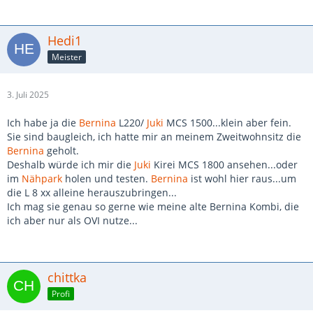
Hedi1
Meister
3. Juli 2025
Ich habe ja die
Bernina
L220/
Juki
MCS 1500...klein aber fein.
Sie sind baugleich, ich hatte mir an meinem Zweitwohnsitz die
Bernina
geholt.
Deshalb würde ich mir die
Juki
Kirei MCS 1800 ansehen...oder
im
Nähpark
holen und testen.
Bernina
ist wohl hier raus...um
die L 8 xx alleine herauszubringen...
Ich mag sie genau so gerne wie meine alte Bernina Kombi, die
ich aber nur als OVI nutze...
chittka
Profi