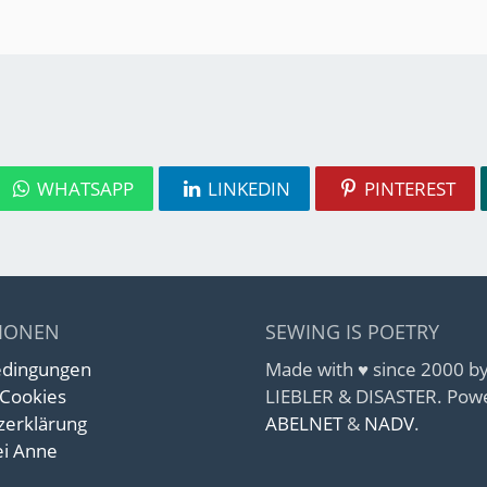
WHATSAPP
LINKEDIN
PINTEREST
IONEN
SEWING IS POETRY
edingungen
Made with ♥ since 2000 
 Cookies
LIEBLER & DISASTER. Pow
zerklärung
ABELNET
&
NADV
.
i Anne