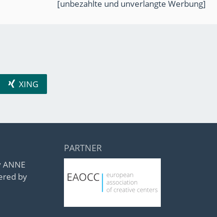
[unbezahlte und unverlangte Werbung]
XING
PARTNER
by ANNE
ered by