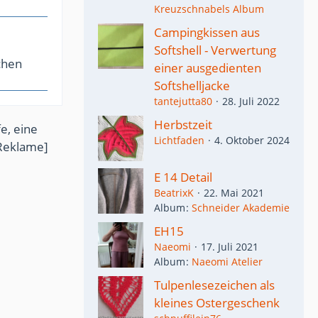
Kreuzschnabels Album
Campingkissen aus
Softshell - Verwertung
chen
einer ausgedienten
Softshelljacke
tantejutta80
28. Juli 2022
Herbstzeit
e, eine
Lichtfaden
4. Oktober 2024
Reklame]
E 14 Detail
BeatrixK
22. Mai 2021
Album
Schneider Akademie
EH15
Naeomi
17. Juli 2021
Album
Naeomi Atelier
Tulpenlesezeichen als
kleines Ostergeschenk