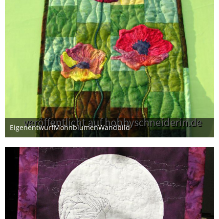
EigenentwurfMohnblumenWandbild
7. Februar 2015