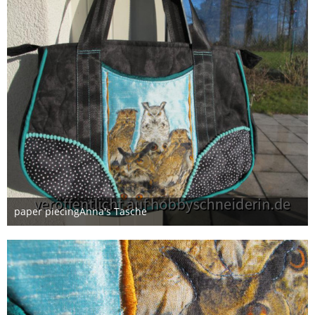
paper piecingAnna's Tasche
7. Februar 2015