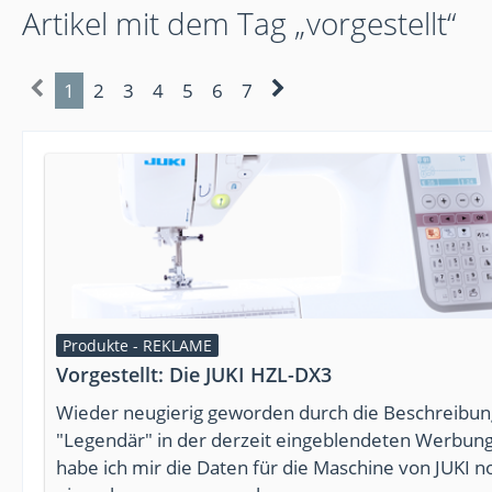
Artikel mit dem Tag „vorgestellt“
1
2
3
4
5
6
7
Produkte - REKLAME
Vorgestellt: Die JUKI HZL-DX3
Wieder neugierig geworden durch die Beschreibun
"Legendär" in der derzeit eingeblendeten Werbun
habe ich mir die Daten für die Maschine von JUKI n