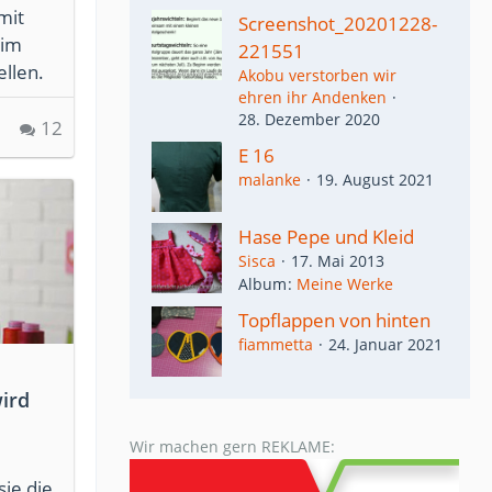
mit
Screenshot_20201228-
eim
221551
ellen.
Akobu verstorben wir
ehren ihr Andenken
28. Dezember 2020
12
E 16
malanke
19. August 2021
Hase Pepe und Kleid
Sisca
17. Mai 2013
Album
Meine Werke
Topflappen von hinten
fiammetta
24. Januar 2021
ird
Wir machen gern REKLAME:
sie die