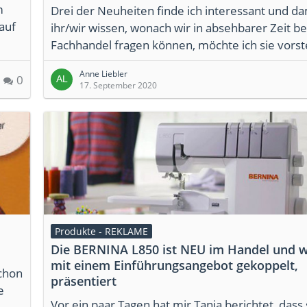
m
Drei der Neuheiten finde ich interessant und da
auf
ihr/wir wissen, wonach wir in absehbarer Zeit b
Fachhandel fragen können, möchte ich sie vorst
Anne Liebler
0
17. September 2020
Produkte - REKLAME
Die BERNINA L850 ist NEU im Handel und w
mit einem Einführungsangebot gekoppelt,
schon
präsentiert
e
Vor ein paar Tagen hat mir Tanja berichtet, dass 