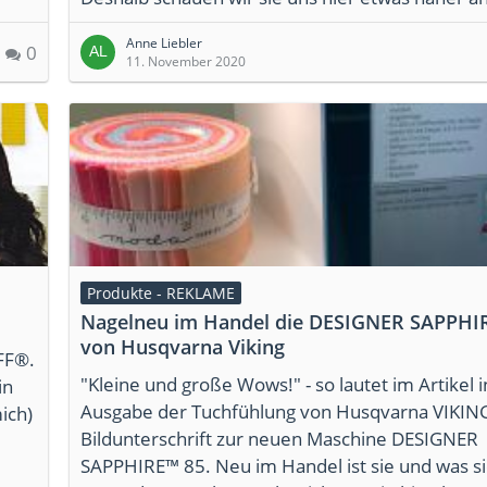
Anne Liebler
0
11. November 2020
Produkte - REKLAME
Nagelneu im Handel die DESIGNER SAPPHI
von Husqvarna Viking
FF®.
"Kleine und große Wows!" - so lautet im Artikel i
in
Ausgabe der Tuchfühlung von Husqvarna VIKIN
ich)
Bildunterschrift zur neuen Maschine DESIGNER
SAPPHIRE™ 85. Neu im Handel ist sie und was s