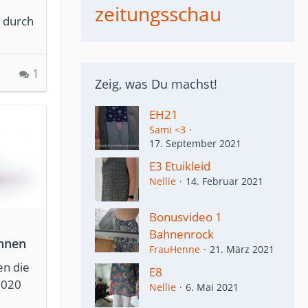
zeitungsschau
m durch
1
Zeig, was Du machst!
EH21
Sami <3
17. September 2021
E3 Etuikleid
Nellie
14. Februar 2021
Bonusvideo 1
Bahnenrock
nnen
FrauHenne
21. März 2021
en die
E8
2020
Nellie
6. Mai 2021