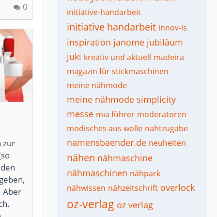
0
initiative-handarbeit
initiative handarbeit
innov-is
inspiration
janome
jubiläum
juki
kreativ und aktuell
madeira
magazin für stickmaschinen
meine nähmode
meine nähmode simplicity
messe
mia führer
moderatoren
modisches aus wolle
nahtzugabe
namensbaender.de
 zur
neuheiten
(so
nähen
nähmaschine
n den
nähmaschinen
nähpark
 geben,
overlock
nähwissen
nähzeitschrift
. Aber
oz-verlag
ch.
oz verlag
.