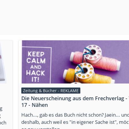
Zeitung & Bücher - REKLAME
Die Neuerscheinung aus dem Frechverlag - 
17 - Nähen
g
Hach..., gab es das Buch nicht schon? Jaein... un
g
deshalb, auch weil es "in eigener Sache ist", möc
och