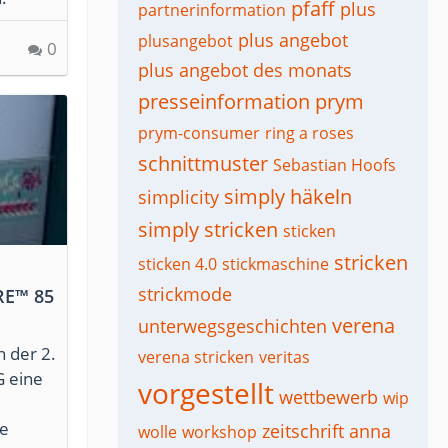
pfaff
plus
partnerinformation
plus angebot
plusangebot
0
plus angebot des monats
presseinformation
prym
prym-consumer
ring a roses
schnittmuster
Sebastian Hoofs
simply häkeln
simplicity
simply stricken
sticken
stricken
sticken 4.0
stickmaschine
strickmode
RE™ 85
verena
unterwegsgeschichten
n der 2.
verena stricken
veritas
G eine
vorgestellt
wettbewerb
wip
ie
zeitschrift anna
wolle
workshop