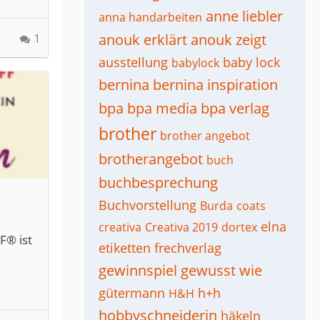
anne liebler
anna handarbeiten
1
anouk erklärt
anouk zeigt
ausstellung
baby lock
babylock
bernina
bernina inspiration
bpa
bpa media
bpa verlag
brother
brother angebot
brotherangebot
buch
buchbesprechung
Buchvorstellung
Burda
coats
elna
creativa
Creativa 2019
dortex
F® ist
etiketten
frechverlag
gewinnspiel
gewusst wie
gütermann
h+h
H&H
hobbyschneiderin
häkeln