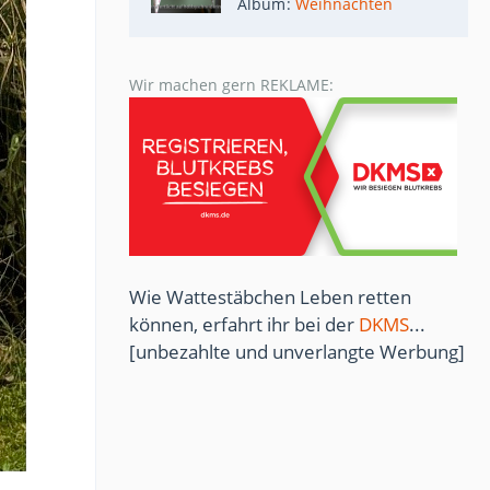
Album
Weihnachten
Wir machen gern REKLAME:
Wie Wattestäbchen Leben retten
können, erfahrt ihr bei der
DKMS
...
[unbezahlte und unverlangte Werbung]