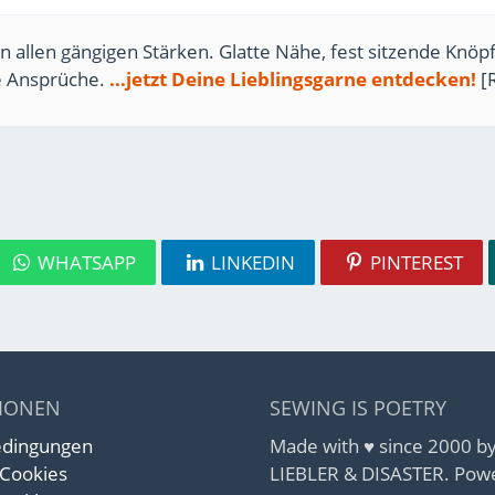
n allen gängigen Stärken. Glatte Nähe, fest sitzende Knöpf
te Ansprüche.
...jetzt Deine Lieblingsgarne entdecken!
[
WHATSAPP
LINKEDIN
PINTEREST
IONEN
SEWING IS POETRY
edingungen
Made with ♥ since 2000 
 Cookies
LIEBLER & DISASTER. Pow