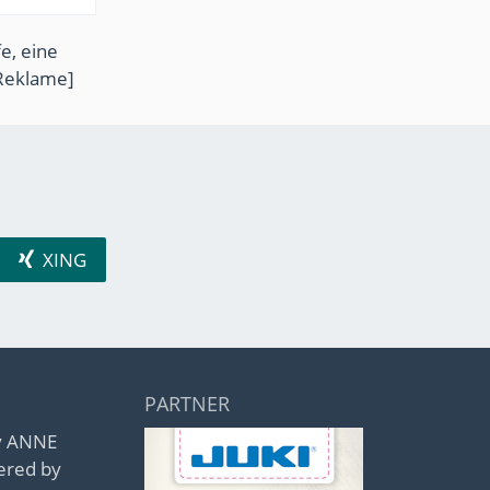
e, eine
Reklame]
XING
PARTNER
by ANNE
ered by