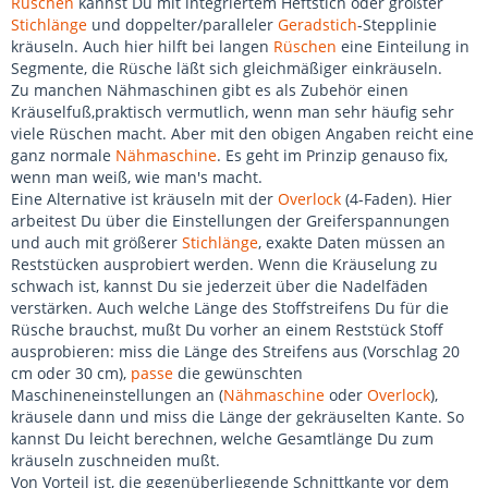
Rüschen
kannst Du mit integriertem Heftstich oder größter
Stichlänge
und doppelter/paralleler
Geradstich
-Stepplinie
kräuseln. Auch hier hilft bei langen
Rüschen
eine Einteilung in
Segmente, die Rüsche läßt sich gleichmäßiger einkräuseln.
Zu manchen Nähmaschinen gibt es als Zubehör einen
Kräuselfuß,praktisch vermutlich, wenn man sehr häufig sehr
viele Rüschen macht. Aber mit den obigen Angaben reicht eine
ganz normale
Nähmaschine
. Es geht im Prinzip genauso fix,
wenn man weiß, wie man's macht.
Eine Alternative ist kräuseln mit der
Overlock
(4-Faden). Hier
arbeitest Du über die Einstellungen der Greiferspannungen
und auch mit größerer
Stichlänge
, exakte Daten müssen an
Reststücken ausprobiert werden. Wenn die Kräuselung zu
schwach ist, kannst Du sie jederzeit über die Nadelfäden
verstärken. Auch welche Länge des Stoffstreifens Du für die
Rüsche brauchst, mußt Du vorher an einem Reststück Stoff
ausprobieren: miss die Länge des Streifens aus (Vorschlag 20
cm oder 30 cm),
passe
die gewünschten
Maschineneinstellungen an (
Nähmaschine
oder
Overlock
),
kräusele dann und miss die Länge der gekräuselten Kante. So
kannst Du leicht berechnen, welche Gesamtlänge Du zum
kräuseln zuschneiden mußt.
Von Vorteil ist, die gegenüberliegende Schnittkante vor dem