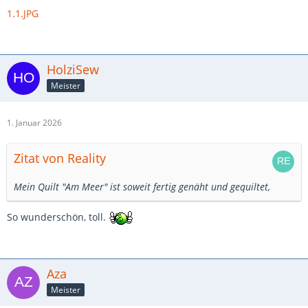
1.1.JPG
HolziSew
Meister
1. Januar 2026
Zitat von Reality
Mein Quilt "Am Meer" ist soweit fertig genäht und gequiltet,
So wunderschön, toll.
Aza
Meister