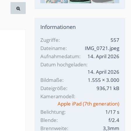
Informationen
Zugriffe
557
Dateiname
IMG_0721.jpeg
Aufnahmedatum
14. April 2026
Datum hochgeladen
14. April 2026
Bildmaße
1.555 × 3.000
Dateigröße
936,71 kB
Kameramodell
Apple iPad (7th generation)
Belichtung
1/17 s
Blende
f/2.4
Brennweite
3,3mm