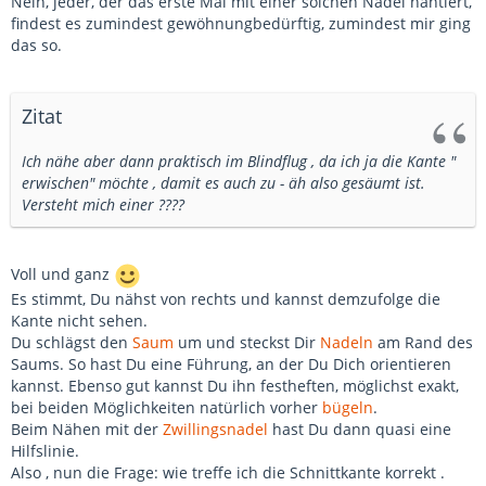
Nein, jeder, der das erste Mal mit einer solchen Nadel hantiert,
findest es zumindest gewöhnungbedürftig, zumindest mir ging
das so.
Zitat
Ich nähe aber dann praktisch im Blindflug , da ich ja die Kante "
erwischen" möchte , damit es auch zu - äh also gesäumt ist.
Versteht mich einer ????
Voll und ganz
Es stimmt, Du nähst von rechts und kannst demzufolge die
Kante nicht sehen.
Du schlägst den
Saum
um und steckst Dir
Nadeln
am Rand des
Saums. So hast Du eine Führung, an der Du Dich orientieren
kannst. Ebenso gut kannst Du ihn festheften, möglichst exakt,
bei beiden Möglichkeiten natürlich vorher
bügeln
.
Beim Nähen mit der
Zwillingsnadel
hast Du dann quasi eine
Hilfslinie.
Also , nun die Frage: wie treffe ich die Schnittkante korrekt .