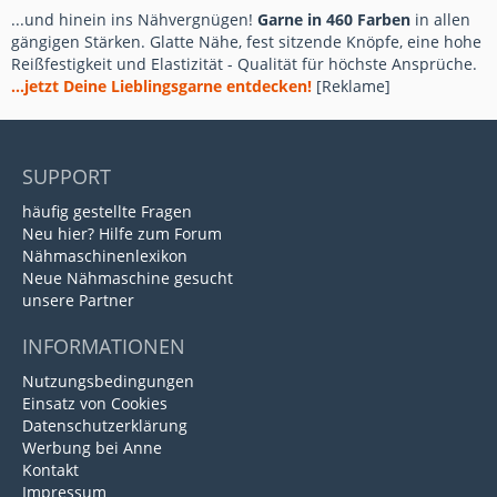
...und hinein ins Nähvergnügen!
Garne in 460 Farben
in allen
gängigen Stärken. Glatte Nähe, fest sitzende Knöpfe, eine hohe
Reißfestigkeit und Elastizität - Qualität für höchste Ansprüche.
...jetzt Deine Lieblingsgarne entdecken!
[Reklame]
SUPPORT
häufig gestellte Fragen
Neu hier? Hilfe zum Forum
Nähmaschinenlexikon
Neue Nähmaschine gesucht
unsere Partner
INFORMATIONEN
Nutzungsbedingungen
Einsatz von Cookies
Datenschutzerklärung
Werbung bei Anne
Kontakt
Impressum