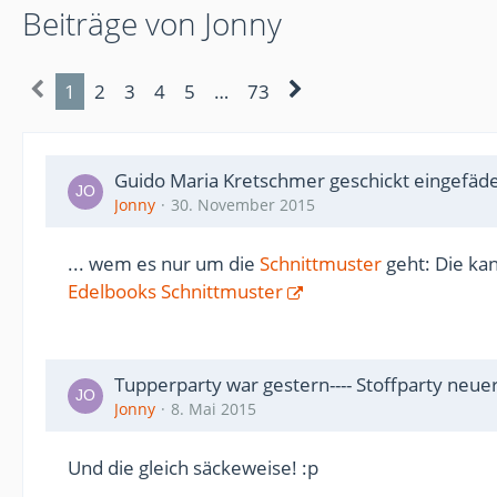
Beiträge von Jonny
1
2
3
4
5
…
73
Guido Maria Kretschmer geschickt eingefäde
Jonny
30. November 2015
... wem es nur um die
Schnittmuster
geht: Die ka
Edelbooks Schnittmuster
Tupperparty war gestern---- Stoffparty neue
Jonny
8. Mai 2015
Und die gleich säckeweise! :p