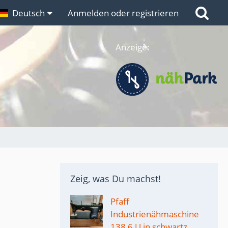
n
Deutsch
Links
Anmelden oder registrieren
Anzeige:
Zeig, was Du machst!
Pfaff
Industrienähmaschine
138 6 U in schwartz