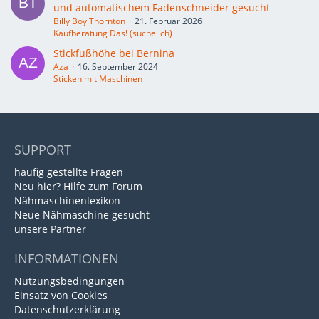
und automatischem Fadenschneider gesucht
Billy Boy Thornton
21. Februar 2026
Kaufberatung Das! (suche ich)
Stickfußhöhe bei Bernina
Aza
16. September 2024
Sticken mit Maschinen
SUPPORT
häufig gestellte Fragen
Neu hier? Hilfe zum Forum
Nähmaschinenlexikon
Neue Nähmaschine gesucht
unsere Partner
INFORMATIONEN
Nutzungsbedingungen
Einsatz von Cookies
Datenschutzerklärung