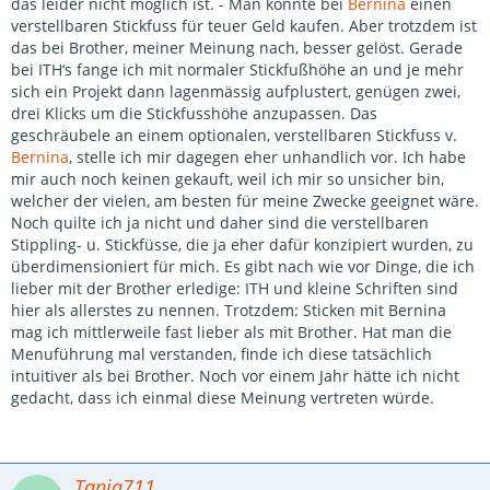
das leider nicht möglich ist. - Man könnte bei
Bernina
einen
verstellbaren Stickfuss für teuer Geld kaufen. Aber trotzdem ist
das bei Brother, meiner Meinung nach, besser gelöst. Gerade
bei ITH‘s fange ich mit normaler Stickfußhöhe an und je mehr
sich ein Projekt dann lagenmässig aufplustert, genügen zwei,
drei Klicks um die Stickfusshöhe anzupassen. Das
geschräubele an einem optionalen, verstellbaren Stickfuss v.
Bernina
, stelle ich mir dagegen eher unhandlich vor. Ich habe
mir auch noch keinen gekauft, weil ich mir so unsicher bin,
welcher der vielen, am besten für meine Zwecke geeignet wäre.
Noch quilte ich ja nicht und daher sind die verstellbaren
Stippling- u. Stickfüsse, die ja eher dafür konzipiert wurden, zu
überdimensioniert für mich. Es gibt nach wie vor Dinge, die ich
lieber mit der Brother erledige: ITH und kleine Schriften sind
hier als allerstes zu nennen. Trotzdem: Sticken mit Bernina
mag ich mittlerweile fast lieber als mit Brother. Hat man die
Menuführung mal verstanden, finde ich diese tatsächlich
intuitiver als bei Brother. Noch vor einem Jahr hätte ich nicht
gedacht, dass ich einmal diese Meinung vertreten würde.
Tanja711