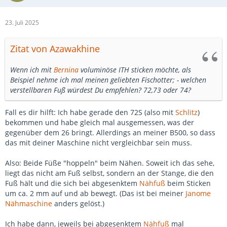
23. Juli 2025
Zitat von Azawakhine
Wenn ich mit
Bernina
voluminöse ITH sticken möchte, als
Beispiel nehme ich mal meinen geliebten Fischotter; - welchen
verstellbaren Fuß würdest Du empfehlen? 72,73 oder 74?
Fall es dir hilft: Ich habe gerade den 72S (also mit
Schlitz
)
bekommen und habe gleich mal ausgemessen, was der
gegenüber dem 26 bringt. Allerdings an meiner B500, so dass
das mit deiner Maschine nicht vergleichbar sein muss.
Also: Beide Füße "hoppeln" beim Nähen. Soweit ich das sehe,
liegt das nicht am Fuß selbst, sondern an der Stange, die den
Fuß hält und die sich bei abgesenktem
Nähfuß
beim Sticken
um ca. 2 mm auf und ab bewegt. (Das ist bei meiner
Janome
Nähmaschine
anders gelöst.)
Ich habe dann, jeweils bei abgesenktem
Nähfuß
mal