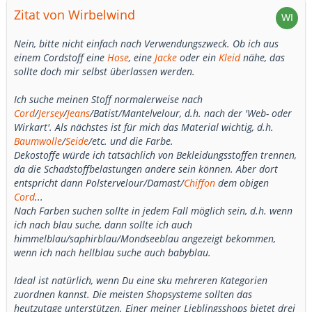
Zitat von Wirbelwind
Nein, bitte nicht einfach nach Verwendungszweck. Ob ich aus
einem Cordstoff eine
Hose
, eine
Jacke
oder ein
Kleid
nähe, das
sollte doch mir selbst überlassen werden.
Ich suche meinen Stoff normalerweise nach
Cord
/
Jersey
/
Jeans
/Batist/Mantelvelour, d.h. nach der 'Web- oder
Wirkart'. Als nächstes ist für mich das Material wichtig, d.h.
Baumwolle
/
Seide
/etc. und die Farbe.
Dekostoffe würde ich tatsächlich von Bekleidungsstoffen trennen,
da die Schadstoffbelastungen andere sein können. Aber dort
entspricht dann Polstervelour/Damast/
Chiffon
dem obigen
Cord
...
Nach Farben suchen sollte in jedem Fall möglich sein, d.h. wenn
ich nach blau suche, dann sollte ich auch
himmelblau/saphirblau/Mondseeblau angezeigt bekommen,
wenn ich nach hellblau suche auch babyblau.
Ideal ist natürlich, wenn Du eine sku mehreren Kategorien
zuordnen kannst. Die meisten Shopsysteme sollten das
heutzutage unterstützen. Einer meiner Lieblingsshops bietet drei