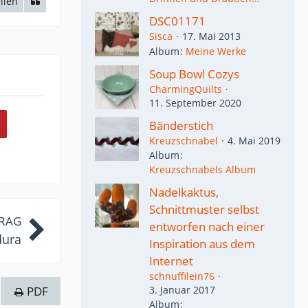
ilen
DSC01171
Sisca
17. Mai 2013
Album
Meine Werke
Soup Bowl Cozys
CharmingQuilts
11. September 2020
Bänderstich
Kreuzschnabel
4. Mai 2019
Album
Kreuzschnabels Album
Nadelkaktus,
Schnittmuster selbst
TRAG
entworfen nach einer
dura
Inspiration aus dem
Internet
schnuffilein76
PDF
3. Januar 2017
Album