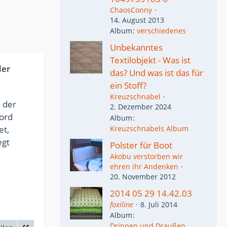
ChaosConny
14. August 2013
Album
verschiedenes
Unbekanntes
Textilobjekt - Was ist
der
das? Und was ist das für
ein Stoff?
Kreuzschnabel
 der
2. Dezember 2024
cord
Album
Kreuzschnabels Album
et,
egt
Polster für Boot
Akobu verstorben wir
ehren ihr Andenken
20. November 2012
2014 05 29 14.42.03
foxiline
8. Juli 2014
Album
Drinnen und Draußen...