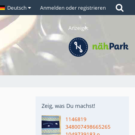
n
Deutsch
Links
Anmelden oder registrieren
Anzeige:
Zeig, was Du machst!
1146819
348007498665265
1049739183 o