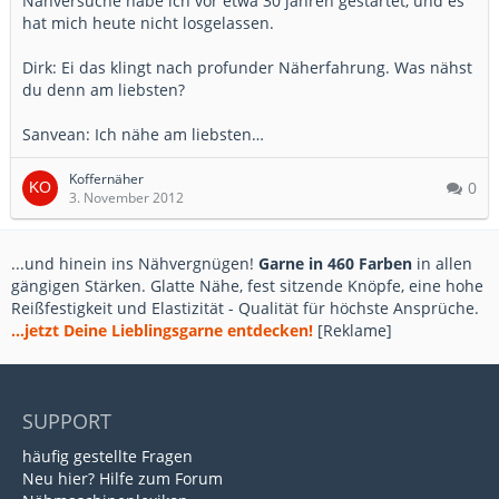
Nähversuche habe ich vor etwa 30 jahren gestartet, und es
hat mich heute nicht losgelassen.
Dirk: Ei das klingt nach profunder Näherfahrung. Was nähst
du denn am liebsten?
Sanvean: Ich nähe am liebsten…
Koffernäher
0
3. November 2012
...und hinein ins Nähvergnügen!
Garne in 460 Farben
in allen
gängigen Stärken. Glatte Nähe, fest sitzende Knöpfe, eine hohe
Reißfestigkeit und Elastizität - Qualität für höchste Ansprüche.
...jetzt Deine Lieblingsgarne entdecken!
[Reklame]
SUPPORT
häufig gestellte Fragen
Neu hier? Hilfe zum Forum