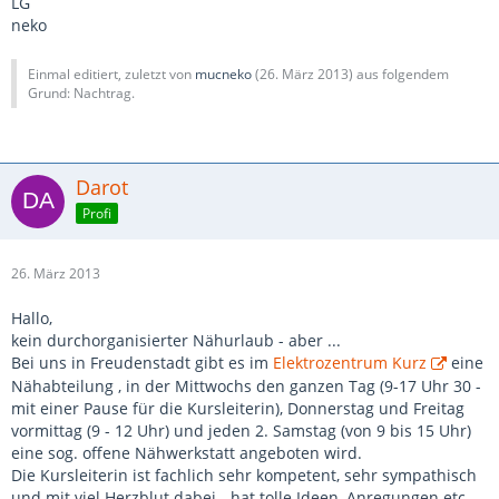
LG
neko
Einmal editiert, zuletzt von
mucneko
(
26. März 2013
) aus folgendem
Grund: Nachtrag.
Darot
Profi
26. März 2013
Hallo,
kein durchorganisierter Nähurlaub - aber ...
Bei uns in Freudenstadt gibt es im
Elektrozentrum Kurz
eine
Nähabteilung , in der Mittwochs den ganzen Tag (9-17 Uhr 30 -
mit einer Pause für die Kursleiterin), Donnerstag und Freitag
vormittag (9 - 12 Uhr) und jeden 2. Samstag (von 9 bis 15 Uhr)
eine sog. offene Nähwerkstatt angeboten wird.
Die Kursleiterin ist fachlich sehr kompetent, sehr sympathisch
und mit viel Herzblut dabei - hat tolle Ideen, Anregungen etc.