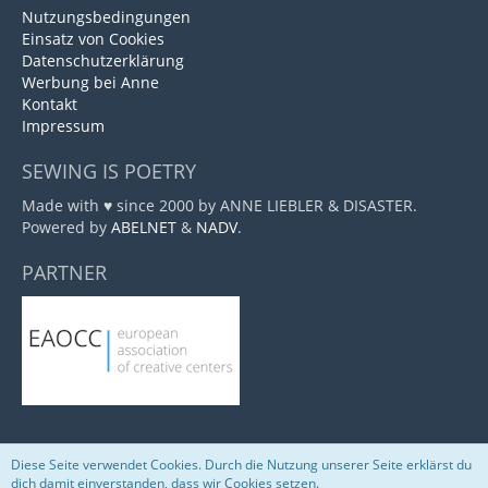
Nutzungsbedingungen
Einsatz von Cookies
Datenschutzerklärung
Werbung bei Anne
Kontakt
Impressum
SEWING IS POETRY
Made with ♥ since 2000 by ANNE LIEBLER & DISASTER.
Powered by
ABELNET
&
NADV
.
PARTNER
Diese Seite verwendet Cookies. Durch die Nutzung unserer Seite erklärst du
Community-Software:
WoltLab Suite™
dich damit einverstanden, dass wir Cookies setzen.