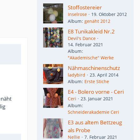
Stoffostereier
Inselrose
19. Oktober 2012
Album
genäht 2012
E8 Tunikakleid Nr.2
Devil's Dance
14. Februar 2021
Album
"Akademische" Werke
Nähmaschinenschutz
ladybird
23. April 2014
Album
Erste Stiche
E4 - Bolero vorne - Ceri
enäht
Ceri
23. Januar 2021
Album
lig
Schneiderakademie Ceri
E3 aus altem Bettzeug
als Probe
Nellie
7. Februar 2021