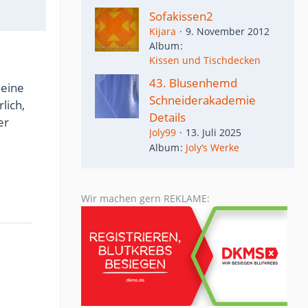
Sofakissen2
Kijara
9. November 2012
Album
Kissen und Tischdecken
43. Blusenhemd
 eine
Schneiderakademie
lich,
Details
er
Joly99
13. Juli 2025
Album
Joly‘s Werke
Wir machen gern REKLAME: