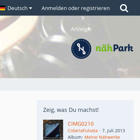
n
Deutsch
Links
Anmelden oder registrieren
Anzeige:
Zeig, was Du machst!
CIMG0210
CidariaFulvata
7. Juli 2013
Album
Meine Nähwerke