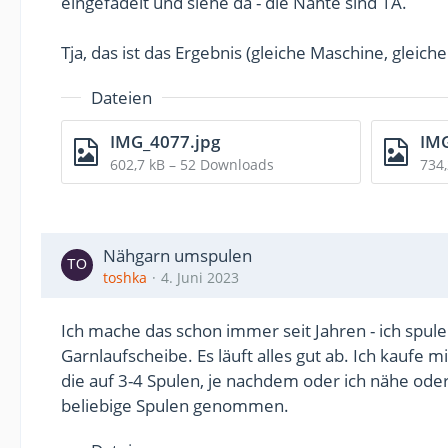
eingefädelt und siehe da - die Nähte sind 1A.
Tja, das ist das Ergebnis (gleiche Maschine, gleiche
Dateien
IMG_4077.jpg
IMG
602,7 kB – 52 Downloads
734
Nähgarn umspulen
toshka
4. Juni 2023
Ich mache das schon immer seit Jahren - ich spu
Garnlaufscheibe. Es läuft alles gut ab. Ich kaufe m
die auf 3-4 Spulen, je nachdem oder ich nähe oder
beliebige Spulen genommen.