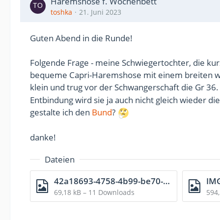
Haremshose f. Wochenbett
toshka
21. Juni 2023
Guten Abend in die Runde!
Folgende Frage - meine Schwiegertochter, die kur
bequeme Capri-Haremshose mit einem breiten w
klein und trug vor der Schwangerschaft die Gr 36. D
Entbindung wird sie ja auch nicht gleich wieder 
gestalte ich den
Bund
?
danke!
Dateien
42a18693-4758-4b99-be70-01f64cbefce4.jpg
IM
69,18 kB – 11 Downloads
594