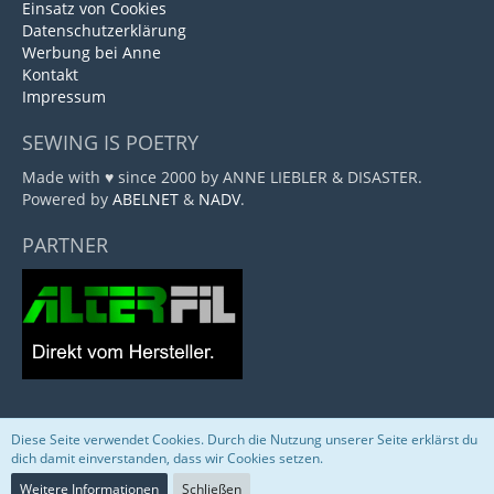
Einsatz von Cookies
Datenschutzerklärung
Werbung bei Anne
Kontakt
Impressum
SEWING IS POETRY
Made with ♥ since 2000 by ANNE LIEBLER & DISASTER.
Powered by
ABELNET
&
NADV
.
PARTNER
Diese Seite verwendet Cookies. Durch die Nutzung unserer Seite erklärst du
Community-Software:
WoltLab Suite™
dich damit einverstanden, dass wir Cookies setzen.
Weitere Informationen
Schließen