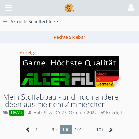
Aktuelle Schulterblicke
Anzeige:
Mein Stoffabbau - und noch andere
Ideen aus meinem Zimmerchen
HolziSew
27. Oktober 2022
Erledigt
UWYH
1
…
99
100
101
…
107