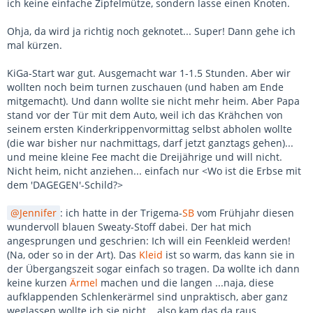
ich keine einfache Zipfelmütze, sondern lasse einen Knoten.
Ohja, da wird ja richtig noch geknotet... Super! Dann gehe ich
mal kürzen.
KiGa-Start war gut. Ausgemacht war 1-1.5 Stunden. Aber wir
wollten noch beim turnen zuschauen (und haben am Ende
mitgemacht). Und dann wollte sie nicht mehr heim. Aber Papa
stand vor der Tür mit dem Auto, weil ich das Krähchen von
seinem ersten Kinderkrippenvormittag selbst abholen wollte
(die war bisher nur nachmittags, darf jetzt ganztags gehen)...
und meine kleine Fee macht die Dreijährige und will nicht.
Nicht heim, nicht anziehen... einfach nur <Wo ist die Erbse mit
dem 'DAGEGEN'-Schild?>
Jennifer
: ich hatte in der Trigema-
SB
vom Frühjahr diesen
wundervoll blauen Sweaty-Stoff dabei. Der hat mich
angesprungen und geschrien: Ich will ein Feenkleid werden!
(Na, oder so in der Art). Das
Kleid
ist so warm, das kann sie in
der Übergangszeit sogar einfach so tragen. Da wollte ich dann
keine kurzen
Ärmel
machen und die langen ...naja, diese
aufklappenden Schlenkerärmel sind unpraktisch, aber ganz
weglassen wollte ich sie nicht... also kam das da raus.