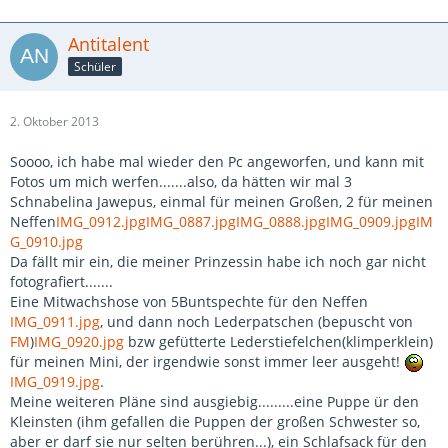
Antitalent
Schüler
2. Oktober 2013
Soooo, ich habe mal wieder den Pc angeworfen, und kann mit
Fotos um mich werfen.......also, da hätten wir mal 3
Schnabelina Jawepus, einmal für meinen Großen, 2 für meinen
Neffen
IMG_0912.jpg
IMG_0887.jpg
IMG_0888.jpg
IMG_0909.jpg
IM
G_0910.jpg
Da fällt mir ein, die meiner Prinzessin habe ich noch gar nicht
fotografiert.......
Eine Mitwachshose von 5Buntspechte für den Neffen
IMG_0911.jpg
, und dann noch Lederpatschen (bepuscht von
FM
)
IMG_0920.jpg
bzw gefütterte Lederstiefelchen(klimperklein)
für meinen Mini, der irgendwie sonst immer leer ausgeht!
IMG_0919.jpg
.
Meine weiteren Pläne sind ausgiebig.........eine Puppe ür den
Kleinsten (ihm gefallen die Puppen der großen Schwester so,
aber er darf sie nur selten berühren...), ein Schlafsack für den