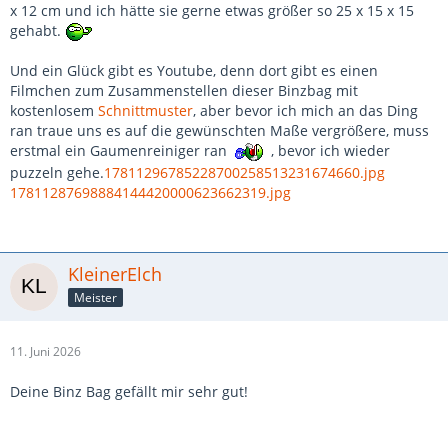
x 12 cm und ich hätte sie gerne etwas größer so 25 x 15 x 15
gehabt.
Und ein Glück gibt es Youtube, denn dort gibt es einen
Filmchen zum Zusammenstellen dieser Binzbag mit
kostenlosem
Schnittmuster
, aber bevor ich mich an das Ding
ran traue uns es auf die gewünschten Maße vergrößere, muss
erstmal ein Gaumenreiniger ran
, bevor ich wieder
puzzeln gehe.
17811296785228700258513231674660.jpg
17811287698884144420000623662319.jpg
KleinerElch
Meister
11. Juni 2026
Deine Binz Bag gefällt mir sehr gut!