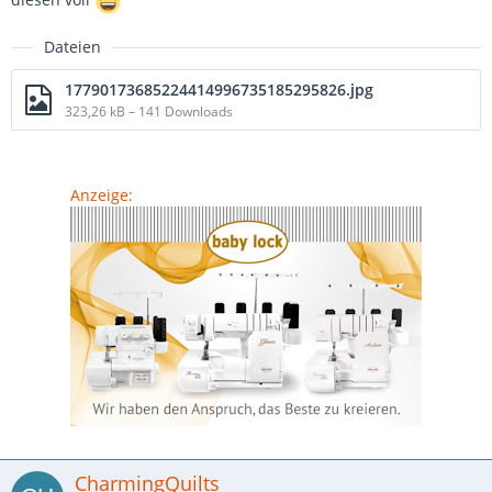
Dateien
17790173685224414996735185295826.jpg
323,26 kB – 141 Downloads
Anzeige:
CharmingQuilts