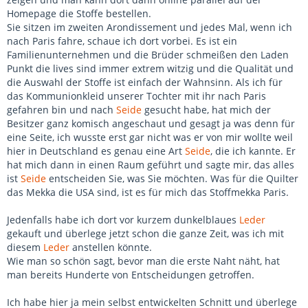
Homepage die Stoffe bestellen.
Sie sitzen im zweiten Arondissement und jedes Mal, wenn ich
nach Paris fahre, schaue ich dort vorbei. Es ist ein
Familienunternehmen und die Brüder schmeißen den Laden
Punkt die lives sind immer extrem witzig und die Qualität und
die Auswahl der Stoffe ist einfach der Wahnsinn. Als ich für
das Kommunionkleid unserer Tochter mit ihr nach Paris
gefahren bin und nach
Seide
gesucht habe, hat mich der
Besitzer ganz komisch angeschaut und gesagt ja was denn für
eine Seite, ich wusste erst gar nicht was er von mir wollte weil
hier in Deutschland es genau eine Art
Seide
, die ich kannte. Er
hat mich dann in einen Raum geführt und sagte mir, das alles
ist
Seide
entscheiden Sie, was Sie möchten. Was für die Quilter
das Mekka die USA sind, ist es für mich das Stoffmekka Paris.
Jedenfalls habe ich dort vor kurzem dunkelblaues
Leder
gekauft und überlege jetzt schon die ganze Zeit, was ich mit
diesem
Leder
anstellen könnte.
Wie man so schön sagt, bevor man die erste Naht näht, hat
man bereits Hunderte von Entscheidungen getroffen.
Ich habe hier ja mein selbst entwickelten Schnitt und überlege