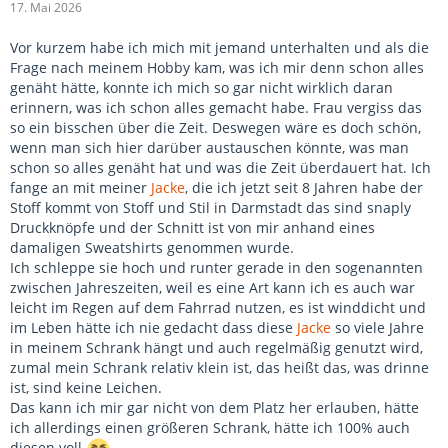
17. Mai 2026
Vor kurzem habe ich mich mit jemand unterhalten und als die
Frage nach meinem Hobby kam, was ich mir denn schon alles
genäht hätte, konnte ich mich so gar nicht wirklich daran
erinnern, was ich schon alles gemacht habe. Frau vergiss das
so ein bisschen über die Zeit. Deswegen wäre es doch schön,
wenn man sich hier darüber austauschen könnte, was man
schon so alles genäht hat und was die Zeit überdauert hat. Ich
fange an mit meiner
Jacke
, die ich jetzt seit 8 Jahren habe der
Stoff kommt von Stoff und Stil in Darmstadt das sind snaply
Druckknöpfe und der Schnitt ist von mir anhand eines
damaligen Sweatshirts genommen wurde.
Ich schleppe sie hoch und runter gerade in den sogenannten
zwischen Jahreszeiten, weil es eine Art kann ich es auch war
leicht im Regen auf dem Fahrrad nutzen, es ist winddicht und
im Leben hätte ich nie gedacht dass diese
Jacke
so viele Jahre
in meinem Schrank hängt und auch regelmäßig genutzt wird,
zumal mein Schrank relativ klein ist, das heißt das, was drinne
ist, sind keine Leichen.
Das kann ich mir gar nicht von dem Platz her erlauben, hätte
ich allerdings einen größeren Schrank, hätte ich 100% auch
diesen voll