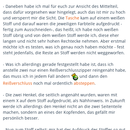
- Daneben habe ich mal für euch zur Ansicht des Mittelteil,
dass dafür vorgesehen war hingelegt, auch das ist mir zu hoch
und versperrt mir die Sicht. Die
Tasche
kam auf einem weißen
Stoff und darauf waren die jeweiligen Farbteile aufgedruckt -
fertig zum Ausschneiden-, das heißt, ich habe noch weißen
Stoff übrig und von dem weißen Stoff werde ich, diese eher
langen und nicht sehr hohen Rechtecke nehmen. Aber erstmal
möchte ich es testen, was ich genau noch haben möchte - fest
steht jedenfalls, die Reste an Stoff werden nicht weggeworfen.
- Was ich allerdings gerade festgestellt habe ist, dass ich
anstelle zwei nur einen Reißverschlusszipper reingenäht habe,
das muss ich in jedem Fall ändern
und dann den
Reißverschluss
noch mal ordentlich
absteppen
.
- Die zwei Henkel, die seitlich angenäht wurden, waren mit
einem X auf dem Stoff aufgedruckt, als Nähhinweis. In Zukunft
werde ich allerdings den Henkel nicht an die zwei Seitenteile
machen, sondern an eines der Kopfenden, das gefällt mir
persönlich besser.
- Nun zum Stoff selbst: mir hat der Aufdruck des Stoffes so gut