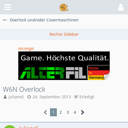
Overlock und/oder Covermaschinen
Anzeige:
W6N Overlock
JulianeS
24. September 2013
Erledigt
1
2
3
4