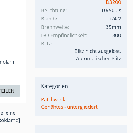
D3200
Belichtung
10/500 s
Blende
f/4.2
Brennweite
35mm
ISO-Empfindlichkeit
800
Blitz
Blitz nicht ausgelöst,
Automatischer Blitz
rmolam
Kategorien
TEILEN
Patchwork
Genähtes - untergliedert
e, eine
Reklame]