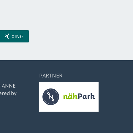
XING
PARTNER
by ANNE
ered by