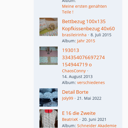
Album
Meine ersten genähten
Teile !
Bettbezug 100x135
Kopfkissenbezug 40x60
brasileirinha
8. Juli 2015
Album
Jahr 2015
193013
334354076697274
154944719 o
ChaosConny
14. August 2013
Album
verschiedenes
Detail Borte
Joly99
21. Mai 2022
E 16 die Zweite
BeatrixK
20. Juni 2021
Album
Schneider Akademie