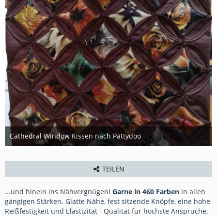
Cathedral Window Kissen nach Pattydoo
10. Februar 2021
TEILEN
...und hinein ins Nähvergnügen!
Garne in 460 Farben
in allen
gängigen Stärken. Glatte Nähe, fest sitzende Knöpfe, eine hohe
Reißfestigkeit und Elastizität - Qualität für höchste Ansprüche.