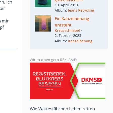
n. Ich
10. April 2013
ker
Album
Jeans Recycling
Ein Kanzelbehang
n mir
entsteht
pf
Kreuzschnabel
2. Februar 2023
Album
Kanzelbehang
Wir machen gern REKLAME:
Wie Wattestäbchen Leben retten