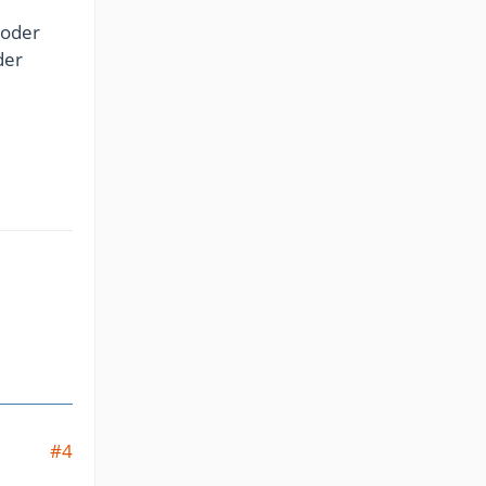
 oder
der
#4