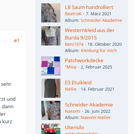
L8 Saum handrolliert
BeatrixK
7. März 2021
Album
Schneider Akademie
Westernkleid aus der
Burda 9/2015
#1
Beni1974
18. Oktober 2020
Album
Kleidung für mich
Patchworkdecke
"Missy
2. Februar 2025
E3 Etuikleid
 sehr
Nellie
14. Februar 2021
rzt und
Schneider Akademie
e dann
Naeomi
26. Juni 2022
der
Album
Naeomi Atelier
u kurz
Utensilo
goldschmiedelin