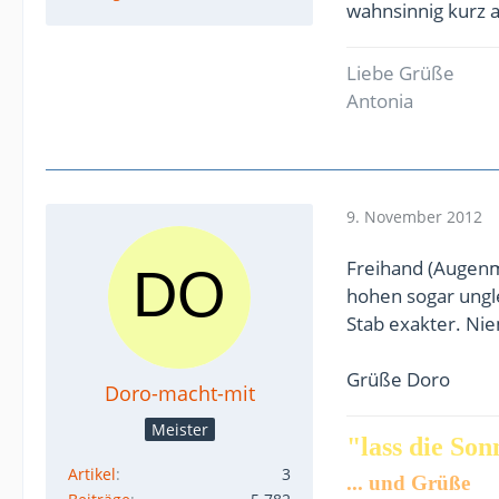
wahnsinnig kurz a
Liebe Grüße
Antonia
9. November 2012
Freihand (Augenm
hohen sogar ungle
Stab exakter. Nie
Grüße Doro
Doro-macht-mit
Meister
"lass die Sonn
Artikel
3
... und Grüße