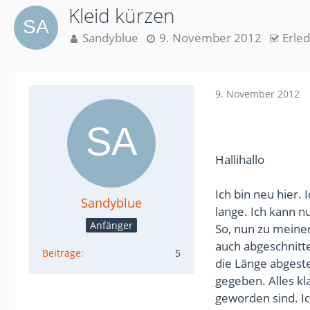
Kleid kürzen
Sandyblue
9. November 2012
Erled
9. November 2012
Hallihallo
Ich bin neu hier.
Sandyblue
lange. Ich kann n
Anfänger
So, nun zu meine
auch abgeschnitte
Beiträge
5
die Länge abgestec
gegeben. Alles kla
geworden sind. Ich