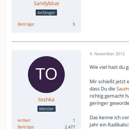
Sandyblue
Anfänger
Beiträge
5
9. November 2012
Wie viel hast du 
Mir schießt jetzt
dass Du die
Saum
richtig gemacht h
toshka
geringer geworden
Meister
Das kenne ich vo
Artikel
1
Jahr ein Radikals
Beiträge
2.477