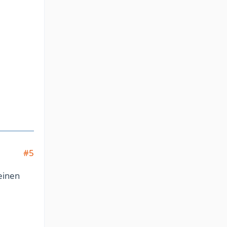
#5
einen