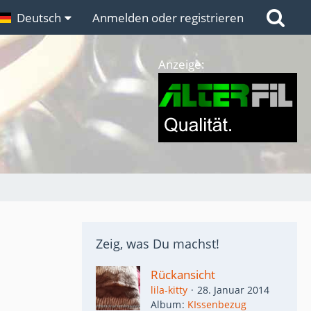
n
Deutsch
Links
Anmelden oder registrieren
Anzeige:
Zeig, was Du machst!
Rückansicht
lila-kitty
28. Januar 2014
Album
KIssenbezug