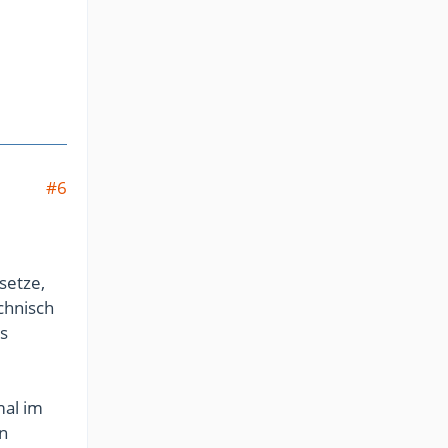
#6
setze,
echnisch
es
mal im
nn