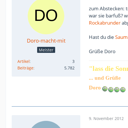
zum Abstecken: tr
war sie barfuß? w
Rockabrunder
ab
Hast du die
Saum
Doro-macht-mit
Meister
Grüße Doro
Artikel
3
"lass die Sonn
Beiträge
5.782
... und Grüße
Doro
9. November 2012