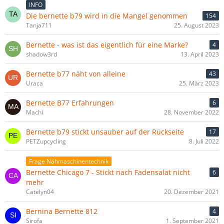
INFO
Die bernette b79 wird in die Mangel genommen
154
Tanja711
25. August 2023
Bernette - was ist das eigentlich für eine Marke?
4
shadow3rd
13. April 2023
Bernette b77 näht von alleine
43
Uraca
25. März 2023
Bernette B77 Erfahrungen
6
Machi
28. November 2022
Bernette b79 stickt unsauber auf der Rückseite
17
PETZupcycling
8. Juli 2022
Frage Nähmaschinentechnik
Bernette Chicago 7 - Stickt nach Fadensalat nicht
6
mehr
Catelyn04
20. Dezember 2021
Bernina Bernette 812
4
Sirofa
1. September 2021