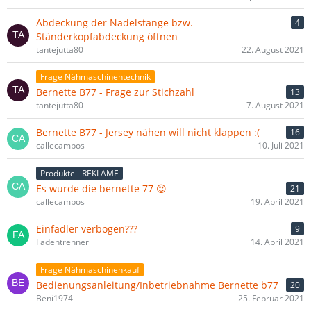
Abdeckung der Nadelstange bzw.
4
Ständerkopfabdeckung öffnen
tantejutta80
22. August 2021
Frage Nähmaschinentechnik
Bernette B77 - Frage zur Stichzahl
13
tantejutta80
7. August 2021
Bernette B77 - Jersey nähen will nicht klappen :(
16
callecampos
10. Juli 2021
Produkte - REKLAME
Es wurde die bernette 77 😍
21
callecampos
19. April 2021
Einfädler verbogen???
9
Fadentrenner
14. April 2021
Frage Nähmaschinenkauf
Bedienungsanleitung/Inbetriebnahme Bernette b77
20
Beni1974
25. Februar 2021