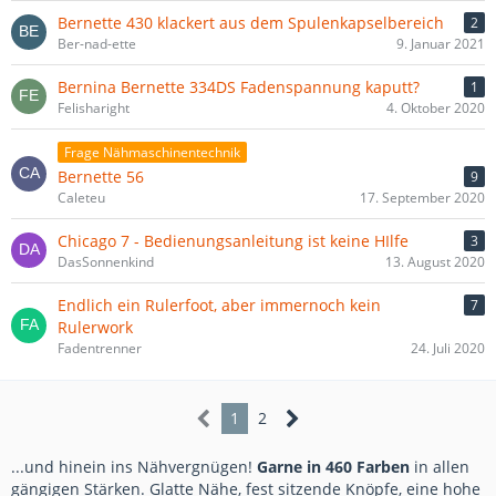
Bernette 430 klackert aus dem Spulenkapselbereich
2
Ber-nad-ette
9. Januar 2021
Bernina Bernette 334DS Fadenspannung kaputt?
1
Felisharight
4. Oktober 2020
Frage Nähmaschinentechnik
Bernette 56
9
Caleteu
17. September 2020
Chicago 7 - Bedienungsanleitung ist keine HIlfe
3
DasSonnenkind
13. August 2020
Endlich ein Rulerfoot, aber immernoch kein
7
Rulerwork
Fadentrenner
24. Juli 2020
1
2
...und hinein ins Nähvergnügen!
Garne in 460 Farben
in allen
gängigen Stärken. Glatte Nähe, fest sitzende Knöpfe, eine hohe