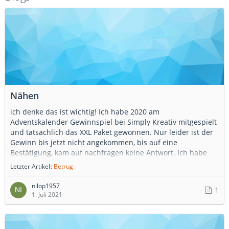
Nähen
ich denke das ist wichtig! Ich habe 2020 am
Adventskalender Gewinnspiel bei Simply Kreativ mitgespielt
und tatsächlich das XXL Paket gewonnen. Nur leider ist der
Gewinn bis jetzt nicht angekommen, bis auf eine
Bestätigung, kam auf nachfragen keine Antwort. Ich habe
dann bei Facebook dazu etwas reingeschrieben und siehe
Letzter Artikel
Betrug
da, keiner hat seinen Gewinn bekommen. Auch hat jemand
Hefte bestellt, diese bezahlt und nichts passiert. Ich habe
nilop1957
1
das Gefühl, das es sich um einen großen Betrug handelt.
1. Juli 2021