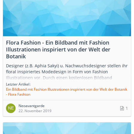
Flora Fashion - Ein Bildband mit Fashion
Illustrationen inspiriert von der Welt der
Botanik
Designer (z.B. Aphia Sakyi) u. Nachwuchsdesigner stellen ihr
floral inspiriertes Modedesign in Form von Fashion
Illustrationen vor. Durch einen kostenlosen Bildband
entführen Sie uns in die atemberaubende Welt der
Letzter Artikel
Ein Bildband mit Fashion Illustrationen inspiriert von der Welt der Botanik
Verschmelzung von Botanik und Fashion. Download zum
- Flora Fashion
Flora Fashion Bildband https://www.klingel.de/flower-
fashion/
Neoavantgarde
1
22. November 2019