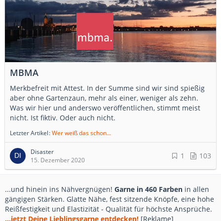
MBMA
Merkbefreit mit Attest. In der Summe sind wir sind spießig
aber ohne Gartenzaun, mehr als einer, weniger als zehn.
Was wir hier und anderswo veröffentlichen, stimmt meist
nicht. Ist fiktiv. Oder auch nicht.
Letzter Artikel
Wer weiß das schon…
Disaster
1
103
15. Dezember 2020
...und hinein ins Nähvergnügen!
Garne in 460 Farben
in allen
gängigen Stärken. Glatte Nähe, fest sitzende Knöpfe, eine hohe
Reißfestigkeit und Elastizität - Qualität für höchste Ansprüche.
...jetzt Deine Lieblingsgarne entdecken!
[Reklame]