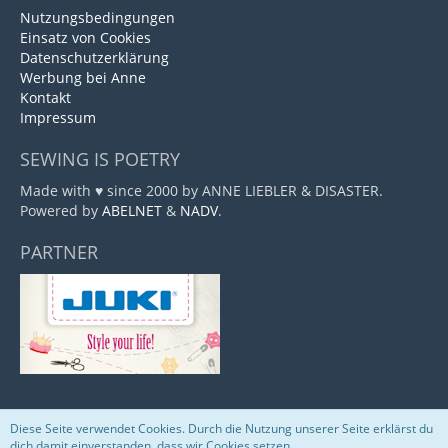
Nutzungsbedingungen
Einsatz von Cookies
Datenschutzerklärung
Werbung bei Anne
Kontakt
Impressum
SEWING IS POETRY
Made with ♥ since 2000 by ANNE LIEBLER & DISASTER.
Powered by
ABELNET
&
NADV
.
PARTNER
Diese Seite verwendet Cookies. Durch die Nutzung unserer Seite erklärst du
Community-Software:
WoltLab Suite™
dich damit einverstanden, dass wir Cookies setzen.