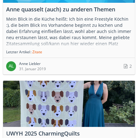
Anne quasselt (auch) zu anderen Themen
Mein Blick in die Küche heißt: Ich bin eine Freestyle Köchin
:), die beim Blick ins Vorhandene beginnt zu kochen und
dabei Erfahrung einfließen lässt, wohl aber auch sich immer
neu erstaunen lässt, was dabei raus kommt. Meine geliebte
Zitatesammlung soll/kann nun hier wieder einen Platz
bekommen. Da das ja nicht so ganz zum Thema der
Letzter Artikel
Zitate
Hobbyschneiderin passt, lege ich diese Themen gern hier im
Blog ab.
Anne Liebler
2
31. Januar 2019
UWYH 2025 CharmingQuilts