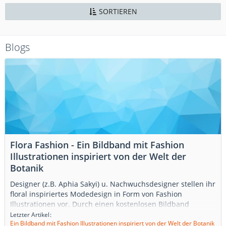
SORTIEREN
Blogs
Flora Fashion - Ein Bildband mit Fashion
Illustrationen inspiriert von der Welt der
Botanik
Designer (z.B. Aphia Sakyi) u. Nachwuchsdesigner stellen ihr
floral inspiriertes Modedesign in Form von Fashion
Illustrationen vor. Durch einen kostenlosen Bildband
entführen Sie uns in die atemberaubende Welt der
Letzter Artikel
Ein Bildband mit Fashion Illustrationen inspiriert von der Welt der Botanik
Verschmelzung von Botanik und Fashion. Download zum