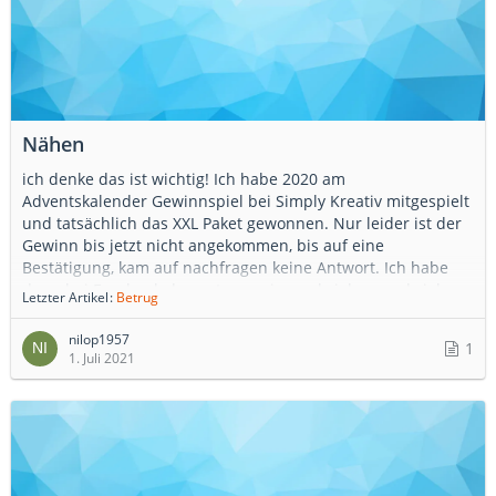
Nähen
ich denke das ist wichtig! Ich habe 2020 am
Adventskalender Gewinnspiel bei Simply Kreativ mitgespielt
und tatsächlich das XXL Paket gewonnen. Nur leider ist der
Gewinn bis jetzt nicht angekommen, bis auf eine
Bestätigung, kam auf nachfragen keine Antwort. Ich habe
dann bei Facebook dazu etwas reingeschrieben und siehe
Letzter Artikel
Betrug
da, keiner hat seinen Gewinn bekommen. Auch hat jemand
Hefte bestellt, diese bezahlt und nichts passiert. Ich habe
nilop1957
1
das Gefühl, das es sich um einen großen Betrug handelt.
1. Juli 2021