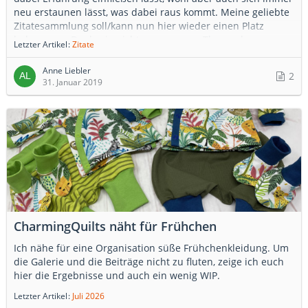
neu erstaunen lässt, was dabei raus kommt. Meine geliebte
Zitatesammlung soll/kann nun hier wieder einen Platz
bekommen. Da das ja nicht so ganz zum Thema der
Letzter Artikel
Zitate
Hobbyschneiderin passt, lege ich diese Themen gern hier im
Blog ab.
Anne Liebler
2
31. Januar 2019
CharmingQuilts näht für Frühchen
Ich nähe für eine Organisation süße Frühchenkleidung. Um
die Galerie und die Beiträge nicht zu fluten, zeige ich euch
hier die Ergebnisse und auch ein wenig WIP.
Letzter Artikel
Juli 2026