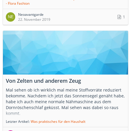
- Flora Fashion
Flora Fashion Bildband https://www.klingel.de/flower-
fashion/
Neoavantgarde
1
22. November 2019
Von Zelten und anderem Zeug
Mal sehen ob ich wirklich mal meine Stoffvorräte reduziert
bekomme. Nachdem ich jetzt das Sonnensegel genäht habe,
habe ich auch meine normale Nähmaschine aus dem
Dornröschenschlaf geküsst. Mal sehen was dabei so raus
kommt.
Letzter Artikel
Was praktisches für den Haushalt