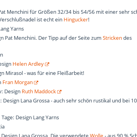
Pat Menchini für Größen 32/34 bis 54/56 mit einer sehr s
Verschlußnadel ist echt ein
Hingucker
!
Lang Yarns
gn Pat Menchini. Der Tipp auf der Seite zum
Stricken
des
gn
esign
Helen Ardley
n Mirasol - was für eine Fleißarbeit!
n
Fran Morgan
v: Design
Ruth Maddock
: Design Lana Grossa - auch sehr schön rustikal und bei 
te Tage: Design Lang Yarns
tia
: Design Lana Grossa. Die verwendete
Wolle
- aus 90 % Sc