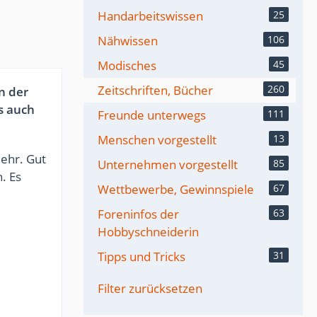
Handarbeitswissen
25
Nähwissen
106
Modisches
45
Zeitschriften, Bücher
260
n der
s auch
Freunde unterwegs
111
Menschen vorgestellt
13
ehr. Gut
Unternehmen vorgestellt
85
. Es
Wettbewerbe, Gewinnspiele
67
Foreninfos der
63
Hobbyschneiderin
Tipps und Tricks
31
Filter zurücksetzen