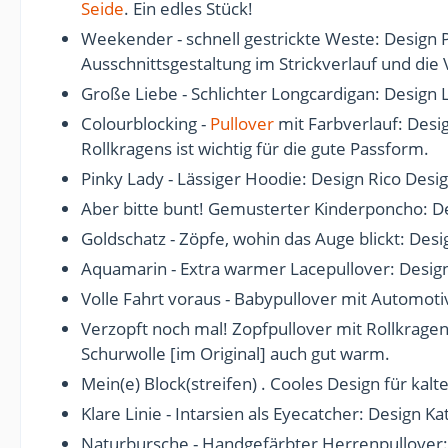
Seide
. Ein edles Stück!
Weekender - schnell gestrickte Weste: Design 
Ausschnittsgestaltung im Strickverlauf und die 
Große Liebe - Schlichter Longcardigan: Design 
Colourblocking -
Pullover
mit Farbverlauf: Desi
Rollkragens ist wichtig für die gute Passform.
Pinky Lady - Lässiger Hoodie: Design Rico Desi
Aber bitte bunt! Gemusterter Kinderponcho: D
Goldschatz - Zöpfe, wohin das Auge blickt: Desig
Aquamarin - Extra warmer Lacepullover: Desig
Volle Fahrt voraus - Babypullover mit Automoti
Verzopft noch mal! Zopfpullover mit Rollkragen
Schurwolle [im Original] auch gut warm.
Mein(e) Block(streifen) . Cooles Design für kal
Klare Linie - Intarsien als Eyecatcher: Design Ka
Naturbursche - Handgefärbter Herrenpullover