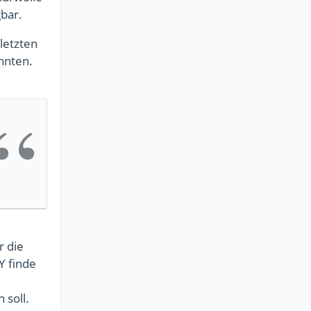
gbar.
letzten
nnten.
r die
Y finde
 soll.