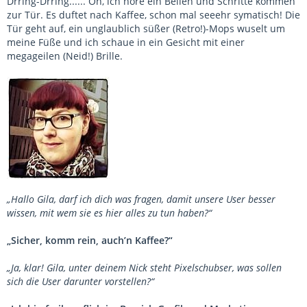
Drring-Drring...... Oh, ich höre ein Bellen und Schritte kommen
zur Tür. Es duftet nach Kaffee, schon mal seeehr symatisch! Die
Tür geht auf, ein unglaublich süßer (Retro!)-Mops wuselt um
meine Füße und ich schaue in ein Gesicht mit einer
megageilen (Neid!) Brille.
„Hallo Gila, darf ich dich was fragen, damit unsere User besser
wissen, mit wem sie es hier alles zu tun haben?“
„Sicher, komm rein, auch’n Kaffee?“
„Ja, klar! Gila, unter deinem Nick steht Pixelschubser, was sollen
sich die User darunter vorstellen?“