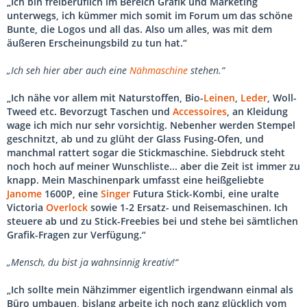
„Ich bin freiberuflich im Bereich Grafik und Marketing
unterwegs, ich kümmer mich somit im Forum um das schöne
Bunte, die Logos und all das. Also um alles, was mit dem
äußeren Erscheinungsbild zu tun hat.“
„Ich seh hier aber auch eine
Nähmaschine
stehen.“
„Ich nähe vor allem mit Naturstoffen, Bio-
Leinen
,
Leder
, Woll-
Tweed etc. Bevorzugt Taschen und
Accessoires
, an Kleidung
wage ich mich nur sehr vorsichtig. Nebenher werden Stempel
geschnitzt, ab und zu glüht der Glass Fusing-Ofen, und
manchmal rattert sogar die Stickmaschine. Siebdruck steht
noch hoch auf meiner Wunschliste... aber die Zeit ist immer zu
knapp. Mein Maschinenpark umfasst eine heißgeliebte
Janome
1600P, eine
Singer
Futura Stick-Kombi, eine uralte
Victoria
Overlock
sowie 1-2 Ersatz- und Reisemaschinen. Ich
steuere ab und zu Stick-Freebies bei und stehe bei sämtlichen
Grafik-Fragen zur Verfügung.“
„Mensch, du bist ja wahnsinnig kreativ!“
„Ich sollte mein Nähzimmer eigentlich irgendwann einmal als
Büro umbauen, bislang arbeite ich noch ganz glücklich vom