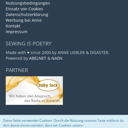
Nutzungsbedingungen
Einsatz von Cookies
Datenschutzerklärung
Werbung bei Anne
Kontakt
Impressum
SEWING IS POETRY
Made with ♥ since 2000 by ANNE LIEBLER & DISASTER.
Powered by
ABELNET
&
NADV
.
PARTNER
Diese Seite verwendet Cookies. Durch die Nutzung unserer Seite erklärst du
Community-Software:
WoltLab Suite™
dich damit einverstanden, dass wir Cookies setzen.