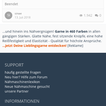
Beendet
sinae
1.942
0
13. Juli 2018
...und hinein ins Nähvergnügen!
Garne in 460 Farben
in allen
gängigen Stärken. Glatte Nähe, fest sitzende Knöpfe, eine hohe
Reißfestigkeit und Elastizität - Qualität für höchste Ansprüche.
...jetzt Deine Lieblingsgarne entdecken!
[Reklame]
SUPPORT
häufig gestellte Fragen
Neu hier? Hilfe zum Forum
Nähmaschinenlexikon
Neue Nähmaschine gesucht
unsere Partner
INFORMATIONEN