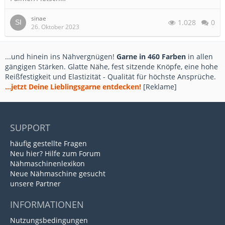
sinae
1.028
0
26. Oktober 2023
...und hinein ins Nähvergnügen!
Garne in 460 Farben
in allen
gängigen Stärken. Glatte Nähe, fest sitzende Knöpfe, eine hohe
Reißfestigkeit und Elastizität - Qualität für höchste Ansprüche.
...jetzt Deine Lieblingsgarne entdecken!
[Reklame]
SUPPORT
häufig gestellte Fragen
Neu hier? Hilfe zum Forum
Nähmaschinenlexikon
Neue Nähmaschine gesucht
unsere Partner
INFORMATIONEN
Nutzungsbedingungen