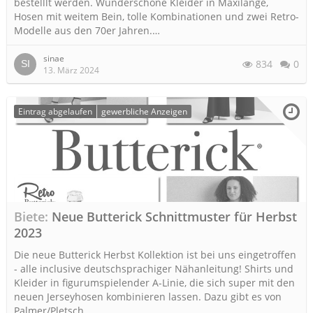
bestelllt werden. Wunderschöne Kleider in Maxilänge,
Hosen mit weitem Bein, tolle Kombinationen und zwei Retro-
Modelle aus den 70er Jahren.…
sinae
834
0
13. März 2024
Eintrag abgelaufen
gewerbliche Anzeigen
Biete
Neue Butterick Schnittmuster für Herbst
2023
Die neue Butterick Herbst Kollektion ist bei uns eingetroffen
- alle inclusive deutschsprachiger Nähanleitung! Shirts und
Kleider in figurumspielender A-Linie, die sich super mit den
neuen Jerseyhosen kombinieren lassen. Dazu gibt es von
Palmer/Pletsch…