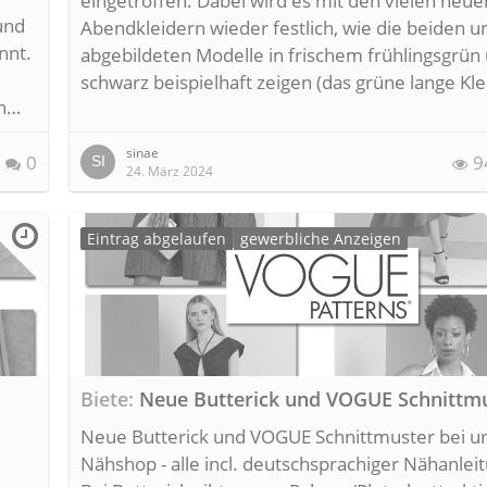
eingetroffen. Dabei wird es mit den vielen neue
und
Abendkleidern wieder festlich, wie die beiden u
nnt.
abgebildeten Modelle in frischem frühlingsgrün
schwarz beispielhaft zeigen (das grüne lange Kle
in…
sinae
0
9
24. März 2024
Eintrag abgelaufen
gewerbliche Anzeigen
Biete
Neue Butterick und VOGUE Schnittmu
Neue Butterick und VOGUE Schnittmuster bei u
Nähshop - alle incl. deutschsprachiger Nähanlei