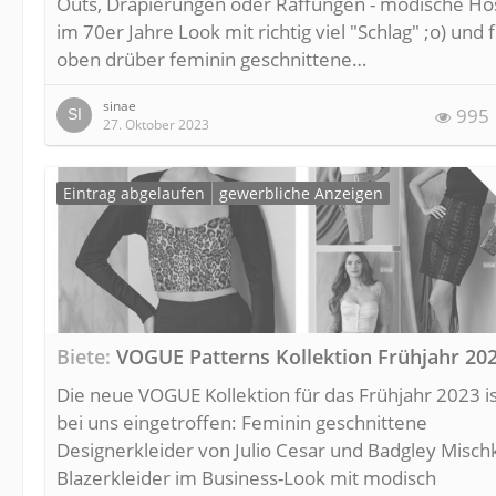
Outs, Drapierungen oder Raffungen - modische H
im 70er Jahre Look mit richtig viel "Schlag" ;o) und 
oben drüber feminin geschnittene…
sinae
995
27. Oktober 2023
Eintrag abgelaufen
gewerbliche Anzeigen
Biete
VOGUE Patterns Kollektion Frühjahr 20
Die neue VOGUE Kollektion für das Frühjahr 2023 i
bei uns eingetroffen: Feminin geschnittene
Designerkleider von Julio Cesar und Badgley Misch
Blazerkleider im Business-Look mit modisch