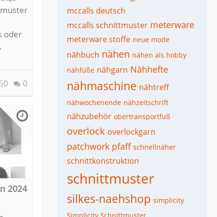
tmuster
mccalls deutsch
meterware
mccalls schnittmuster
k oder
meterware stoffe
neue mode
…
nähen
nähbuch
nähen als hobby
Nähhefte
nähgarn
nähfüße
60
0
nähmaschine
nähtreff
nähwochenende
nähzeitschrift
nähzubehör
obertransportfuß
overlock
overlockgarn
patchwork
pfaff
schnellnäher
schnittkonstruktion
schnittmuster
on 2024
silkes-naehshop
simplicity
Simplicity Schnittmuster