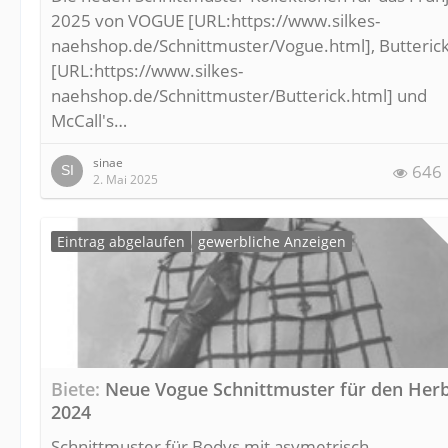
2025 von VOGUE [URL:https://www.silkes-
naehshop.de/Schnittmuster/Vogue.html], Butteric
[URL:https://www.silkes-
naehshop.de/Schnittmuster/Butterick.html] und
McCall's…
sinae
646
2. Mai 2025
Eintrag abgelaufen
gewerbliche Anzeigen
Biete
Neue Vogue Schnittmuster für den Her
2024
Schnittmuster für Bodys mit asymetrisch