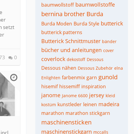
baumwollstoffe
baumwollstoff
e
bernina
brother
Burda
ner
butterick
Burda Moden
Burda Style
h setzt
butterick patterns
er
Butterick Schnittmuster
bänder
bücher und anleitungen
cover
73
0
coverlock
dekostoff
Dessous
Dessous nähen
Dessous Zubehör
elna
gunold
farbenmix
garn
Enlighten
hisemif
hissemiff
inspiration
janome
jersey
Janome 6600
kleid
madeira
kunstleder
leinen
kostüm
marathon
marathon stickgarn
maschinensticken
maschinenstickgarn
incl.
mccalls