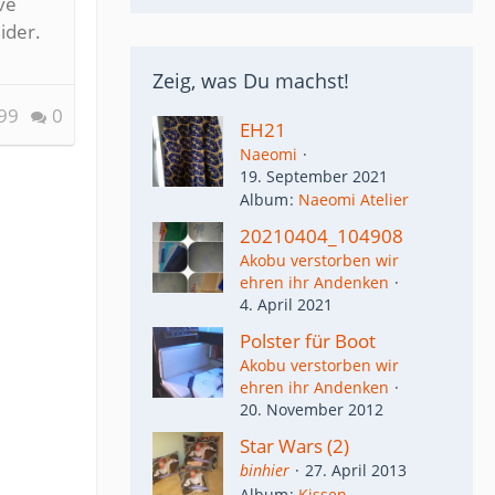
ve
ider.
Zeig, was Du machst!
99
0
EH21
Naeomi
19. September 2021
Album
Naeomi Atelier
20210404_104908
Akobu verstorben wir
ehren ihr Andenken
4. April 2021
Polster für Boot
Akobu verstorben wir
ehren ihr Andenken
20. November 2012
Star Wars (2)
binhier
27. April 2013
Album
Kissen