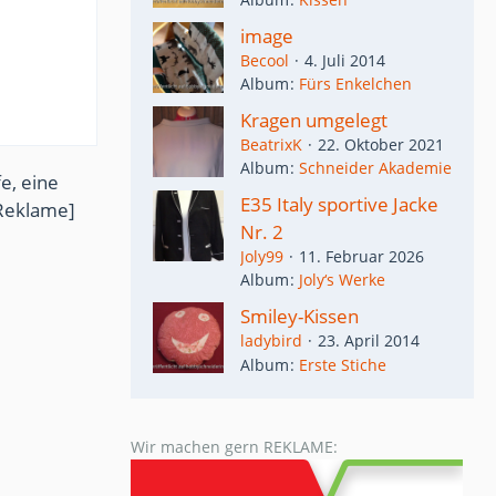
image
Becool
4. Juli 2014
Album
Fürs Enkelchen
Kragen umgelegt
BeatrixK
22. Oktober 2021
Album
Schneider Akademie
e, eine
E35 Italy sportive Jacke
Reklame]
Nr. 2
Joly99
11. Februar 2026
Album
Joly‘s Werke
Smiley-Kissen
ladybird
23. April 2014
Album
Erste Stiche
Wir machen gern REKLAME: