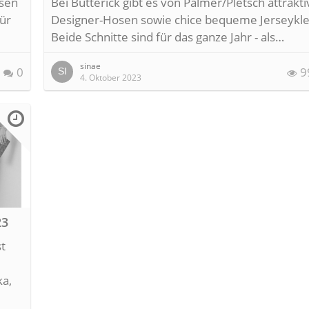
osen
Bei Butterick gibt es von Palmer/Pletsch attrakti
für
Designer-Hosen sowie chice bequeme Jerseykle
Beide Schnitte sind für das ganze Jahr - als…
sinae
0
9
4. Oktober 2023
23
st
ka,