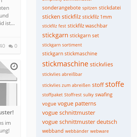
n
nten
sonderangebote
stickdatei
spitzen
 und
sticken
stickfilz
stickfilz 1mm
id ist…
stickfilz waschbar
stickfilz fest
stickgarn
stickgarn set
stickgarn sortiment
40
0
stickgarn stickmaschine
stickmaschine
stickvlies
stickvlies abreißbar
stoffe
stoff
stickvlies zum abreißen
swafing
stoffpaket
Stoffrest
sulky
vogue patterns
vogue
ster!
vogue schnittmuster
vogue schnittmuster deutsch
ns im
tung!
webband
webbänder
webware