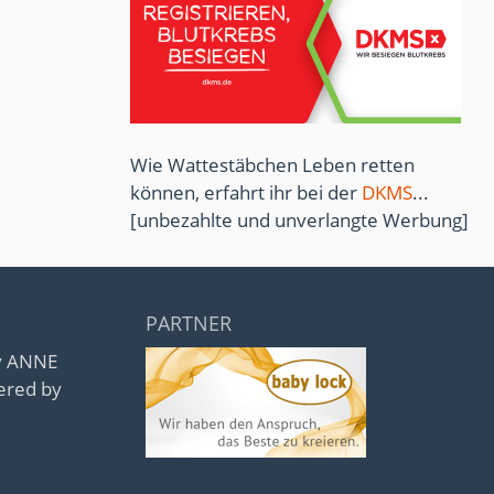
Wie Wattestäbchen Leben retten
können, erfahrt ihr bei der
DKMS
...
[unbezahlte und unverlangte Werbung]
PARTNER
by ANNE
ered by