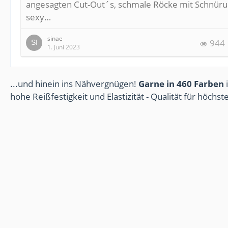
angesagten Cut-Out´s, schmale Röcke mit Schnüru
sexy…
sinae
944
1. Juni 2023
...und hinein ins Nähvergnügen!
Garne in 460 Farben
i
hohe Reißfestigkeit und Elastizität - Qualität für höchs