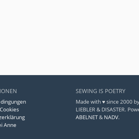
IONEN
SEWING IS POETRY
edingungen
Made with ♥ since 2000 
 Cookies
LIEBLER & DISASTER. Pow
zerklärung
ABELNET
&
NADV
.
i Anne