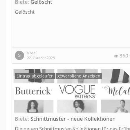
Biete
Gelöscht
Gelöscht
sinae
360
22. Oktober 2025
Eintrag abgelaufen
gewerbliche Anzeigen
Biete
Schnittmuster - neue Kollektionen
Die neuen Schnittmuster-Kollektionen für das Früh