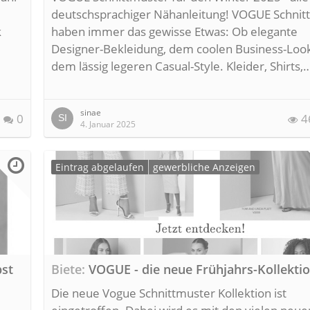
deutschsprachiger Nähanleitung! VOGUE Schnit
k
haben immer das gewisse Etwas: Ob elegante
Designer-Bekleidung, dem coolen Business-Loo
dem lässig legeren Casual-Style. Kleider, Shirts,
sinae
0
4
4. Januar 2025
Eintrag abgelaufen
gewerbliche Anzeigen
bst
Biete
VOGUE - die neue Frühjahrs-Kollekti
Die neue Vogue Schnittmuster Kollektion ist