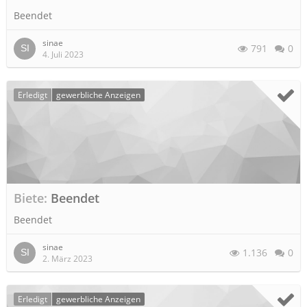
Beendet
sinae
791
0
4. Juli 2023
Erledigt
gewerbliche Anzeigen
Biete
Beendet
Beendet
sinae
1.136
0
2. März 2023
Erledigt
gewerbliche Anzeigen