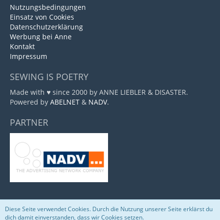
Nutzungsbedingungen
Einsatz von Cookies
Datenschutzerklärung
Werbung bei Anne
Kontakt
Impressum
SEWING IS POETRY
Made with ♥ since 2000 by ANNE LIEBLER & DISASTER.
Powered by
ABELNET
&
NADV
.
PARTNER
Diese Seite verwendet Cookies. Durch die Nutzung unserer Seite erklärst du
Community-Software:
WoltLab Suite™
dich damit einverstanden, dass wir Cookies setzen.