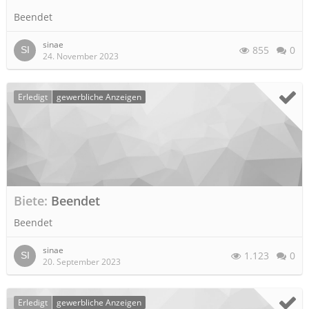
Beendet
sinae
855
0
24. November 2023
Erledigt
gewerbliche Anzeigen
Biete
Beendet
Beendet
sinae
1.123
0
20. September 2023
Erledigt
gewerbliche Anzeigen