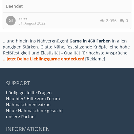
Beendet
sinae
2.036
0
31. August 2022
...und hinein ins Nähvergnügen!
Garne in 460 Farben
in allen
gängigen Stärken. Glatte Nähe, fest sitzende Knöpfe, eine hohe
Reißfestigkeit und Elastizität - Qualität für höchste Ansprüche.
...jetzt Deine Lieblingsgarne entdecken!
[Reklame]
SUPPORT
häufig gestellte Fragen
Neu hier? Hilfe zum Forum
Nähmaschinenlexikon
Neue Nähmaschine gesucht
unsere Partner
INFORMATIONEN