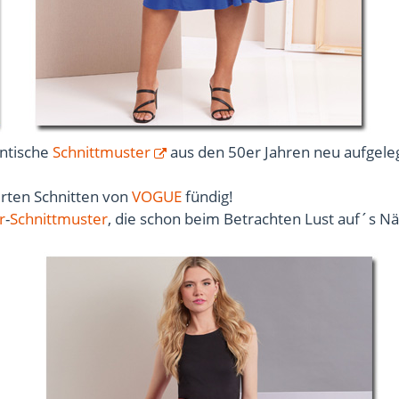
entische
Schnittmuster
aus den 50er Jahren neu aufgeleg
erten Schnitten von
VOGUE
fündig!
r
-
Schnittmuster
, die schon beim Betrachten Lust auf´s N