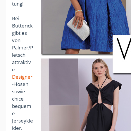
tung!
Bei
Butterick
gibt es
von
Palmer/P
letsch
attraktiv
e
Designer
-Hosen
sowie
chice
bequem
e
Jerseykle
ider.