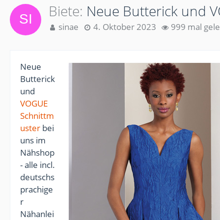
Biete
Neue Butterick und V
sinae
4. Oktober 2023
999 mal gel
Neue
Butterick
und
VOGUE
Schnittm
uster
bei
uns im
Nähshop
- alle incl.
deutschs
prachige
r
Nähanlei