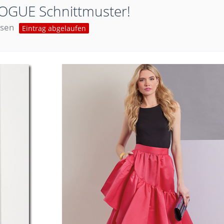
OGUE Schnittmuster!
esen
Eintrag abgelaufen