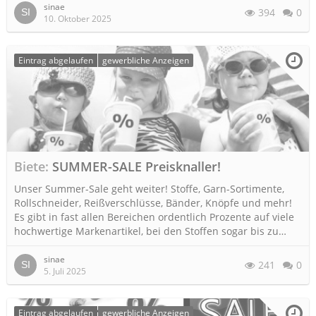
sinae
394
0
10. Oktober 2025
Eintrag abgelaufen
gewerbliche Anzeigen
Biete
SUMMER-SALE Preisknaller!
Unser Summer-Sale geht weiter! Stoffe, Garn-Sortimente,
Rollschneider, Reißverschlüsse, Bänder, Knöpfe und mehr!
Es gibt in fast allen Bereichen ordentlich Prozente auf viele
hochwertige Markenartikel, bei den Stoffen sogar bis zu…
sinae
241
0
5. Juli 2025
Eintrag abgelaufen
gewerbliche Anzeigen