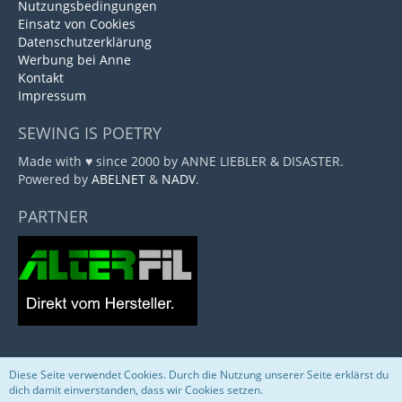
Nutzungsbedingungen
Einsatz von Cookies
Datenschutzerklärung
Werbung bei Anne
Kontakt
Impressum
SEWING IS POETRY
Made with ♥ since 2000 by ANNE LIEBLER & DISASTER.
Powered by
ABELNET
&
NADV
.
PARTNER
Diese Seite verwendet Cookies. Durch die Nutzung unserer Seite erklärst du
Community-Software:
WoltLab Suite™
dich damit einverstanden, dass wir Cookies setzen.