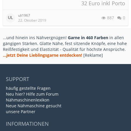
32 Euro inkl Porto
uli1967
887
0
22. Oktober 2019
...und hinein ins Nähvergnügen!
Garne in 460 Farben
in allen
gängigen Stärken. Glatte Nähe, fest sitzende Knöpfe, eine hohe
Reißfestigkeit und Elastizität - Qualität für höchste Ansprüche.
...jetzt Deine Lieblingsgarne entdecken!
[Reklame]
SUPPORT
häufig gestellte Fragen
Neu hier? Hilfe zum Forum
Nähmaschinenlexikon
Neue Nähmaschine gesucht
unsere Partner
INFORMATIONEN