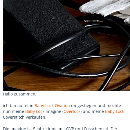
Hallo zusammen,
ich bin auf eine
Baby Lock Ovation
umgestiegen und möchte
nun meine
Baby Lock
Imagine (
Overlock
) und meine
Baby Lock
Coverstitch verkaufen.
Die Imagine ist 5 Jahre jung, mit OVP und Füsschenset. Die