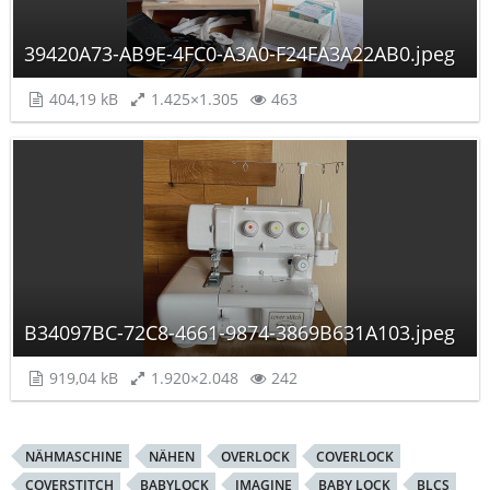
39420A73-AB9E-4FC0-A3A0-F24FA3A22AB0.jpeg
404,19 kB
1.425×1.305
463
B34097BC-72C8-4661-9874-3869B631A103.jpeg
919,04 kB
1.920×2.048
242
NÄHMASCHINE
NÄHEN
OVERLOCK
COVERLOCK
COVERSTITCH
BABYLOCK
IMAGINE
BABY LOCK
BLCS