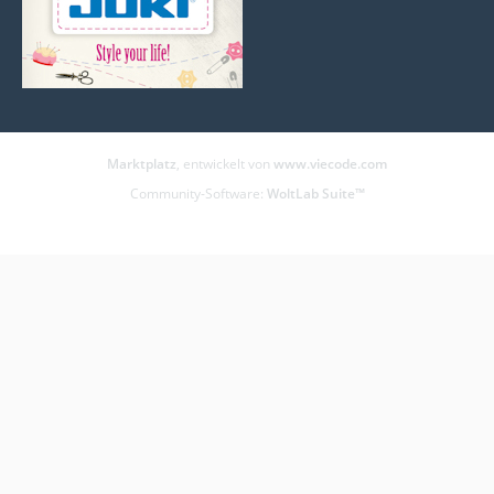
Marktplatz
, entwickelt von
www.viecode.com
Community-Software:
WoltLab Suite™